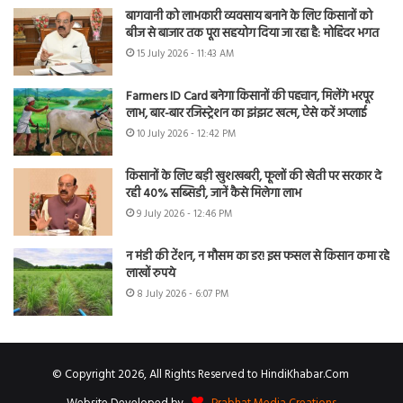
बागवानी को लाभकारी व्यवसाय बनाने के लिए किसानों को
बीज से बाजार तक पूरा सहयोग दिया जा रहा है: मोहिंदर भगत
15 July 2026 - 11:43 AM
Farmers ID Card बनेगा किसानों की पहचान, मिलेंगे भरपूर
लाभ, बार-बार रजिस्ट्रेशन का झंझट खत्म, ऐसे करें अप्लाई
10 July 2026 - 12:42 PM
किसानों के लिए बड़ी खुशखबरी, फूलों की खेती पर सरकार दे
रही 40% सब्सिडी, जानें कैसे मिलेगा लाभ
9 July 2026 - 12:46 PM
न मंडी की टेंशन, न मौसम का डर! इस फसल से किसान कमा रहे
लाखों रुपये
8 July 2026 - 6:07 PM
© Copyright 2026, All Rights Reserved to HindiKhabar.Com