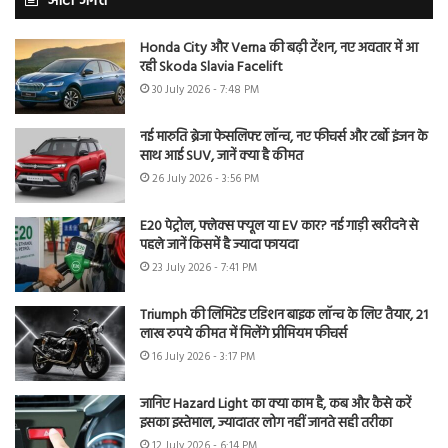
ऑटो जगत
Honda City और Verna की बढ़ी टेंशन, नए अवतार में आ
रही Skoda Slavia Facelift
30 July 2026 - 7:48 PM
नई मारुति ब्रेजा फेसलिफ्ट लॉन्च, नए फीचर्स और टर्बो इंजन के
साथ आई SUV, जानें क्या है कीमत
26 July 2026 - 3:56 PM
E20 पेट्रोल, फ्लेक्स फ्यूल या EV कार? नई गाड़ी खरीदने से
पहले जानें किसमें है ज्यादा फायदा
23 July 2026 - 7:41 PM
Triumph की लिमिटेड एडिशन बाइक लॉन्च के लिए तैयार, 21
लाख रुपये कीमत में मिलेंगे प्रीमियम फीचर्स
16 July 2026 - 3:17 PM
जानिए Hazard Light का क्या काम है, कब और कैसे करें
इसका इस्तेमाल, ज्यादातर लोग नहीं जानते सही तरीका
12 July 2026 - 6:14 PM