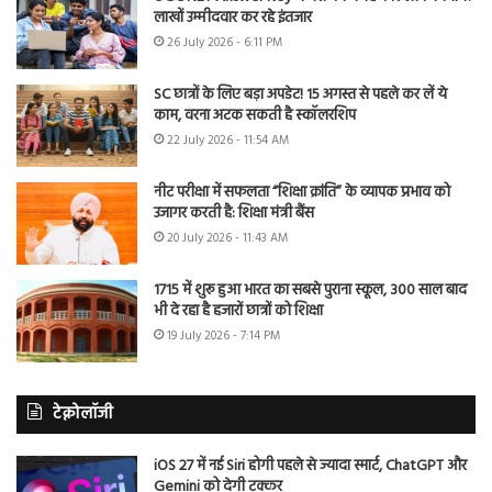
लाखों उम्मीदवार कर रहे इंतजार
26 July 2026 - 6:11 PM
SC छात्रों के लिए बड़ा अपडेट! 15 अगस्त से पहले कर लें ये
काम, वरना अटक सकती है स्कॉलरशिप
22 July 2026 - 11:54 AM
नीट परीक्षा में सफलता “शिक्षा क्रांति” के व्यापक प्रभाव को
उजागर करती है: शिक्षा मंत्री बैंस
20 July 2026 - 11:43 AM
1715 में शुरू हुआ भारत का सबसे पुराना स्कूल, 300 साल बाद
भी दे रहा है हजारों छात्रों को शिक्षा
19 July 2026 - 7:14 PM
टेक्नोलॉजी
iOS 27 में नई Siri होगी पहले से ज्यादा स्मार्ट, ChatGPT और
Gemini को देगी टक्कर