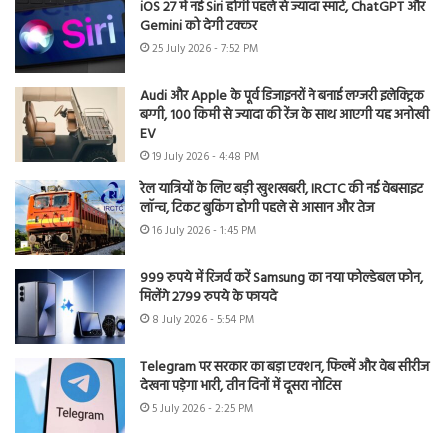
iOS 27 में नई Siri होगी पहले से ज्यादा स्मार्ट, ChatGPT और
Gemini को देगी टक्कर
25 July 2026 - 7:52 PM
Audi और Apple के पूर्व डिजाइनरों ने बनाई लग्जरी इलेक्ट्रिक
बग्गी, 100 किमी से ज्यादा की रेंज के साथ आएगी यह अनोखी
EV
19 July 2026 - 4:48 PM
रेल यात्रियों के लिए बड़ी खुशखबरी, IRCTC की नई वेबसाइट
लॉन्च, टिकट बुकिंग होगी पहले से आसान और तेज
16 July 2026 - 1:45 PM
999 रुपये में रिजर्व करें Samsung का नया फोल्डेबल फोन,
मिलेंगे 2799 रुपये के फायदे
8 July 2026 - 5:54 PM
Telegram पर सरकार का बड़ा एक्शन, फिल्में और वेब सीरीज
देखना पड़ेगा भारी, तीन दिनों में दूसरा नोटिस
5 July 2026 - 2:25 PM