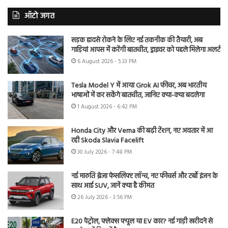
ऑटो जगत
सड़क हादसे रोकने के लिए नई तकनीक की तैयारी, अब
गाड़ियां आपस में करेंगी बातचीत, ड्राइवर को पहले मिलेगा अलर्ट
6 August 2026 - 5:33 PM
Tesla Model Y में आया Grok AI फीचर, अब भारतीय
भाषाओं में कर सकेंगे बातचीत, जानिए क्या-क्या बदलेगा
1 August 2026 - 6:42 PM
Honda City और Verna की बढ़ी टेंशन, नए अवतार में आ
रही Skoda Slavia Facelift
30 July 2026 - 7:48 PM
नई मारुति ब्रेजा फेसलिफ्ट लॉन्च, नए फीचर्स और टर्बो इंजन के
साथ आई SUV, जानें क्या है कीमत
26 July 2026 - 3:56 PM
E20 पेट्रोल, फ्लेक्स फ्यूल या EV कार? नई गाड़ी खरीदने से