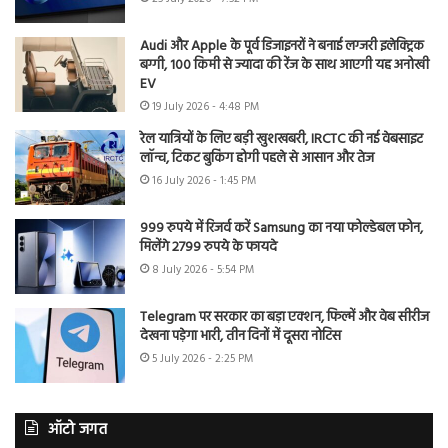
Audi और Apple के पूर्व डिजाइनरों ने बनाई लग्जरी इलेक्ट्रिक
बग्गी, 100 किमी से ज्यादा की रेंज के साथ आएगी यह अनोखी
EV
19 July 2026 - 4:48 PM
रेल यात्रियों के लिए बड़ी खुशखबरी, IRCTC की नई वेबसाइट
लॉन्च, टिकट बुकिंग होगी पहले से आसान और तेज
16 July 2026 - 1:45 PM
999 रुपये में रिजर्व करें Samsung का नया फोल्डेबल फोन,
मिलेंगे 2799 रुपये के फायदे
8 July 2026 - 5:54 PM
Telegram पर सरकार का बड़ा एक्शन, फिल्में और वेब सीरीज
देखना पड़ेगा भारी, तीन दिनों में दूसरा नोटिस
5 July 2026 - 2:25 PM
ऑटो जगत