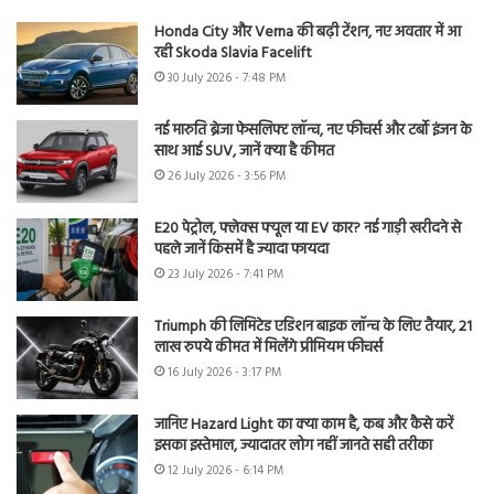
Honda City और Verna की बढ़ी टेंशन, नए अवतार में आ
रही Skoda Slavia Facelift
30 July 2026 - 7:48 PM
नई मारुति ब्रेजा फेसलिफ्ट लॉन्च, नए फीचर्स और टर्बो इंजन के
साथ आई SUV, जानें क्या है कीमत
26 July 2026 - 3:56 PM
E20 पेट्रोल, फ्लेक्स फ्यूल या EV कार? नई गाड़ी खरीदने से
पहले जानें किसमें है ज्यादा फायदा
23 July 2026 - 7:41 PM
Triumph की लिमिटेड एडिशन बाइक लॉन्च के लिए तैयार, 21
लाख रुपये कीमत में मिलेंगे प्रीमियम फीचर्स
16 July 2026 - 3:17 PM
जानिए Hazard Light का क्या काम है, कब और कैसे करें
इसका इस्तेमाल, ज्यादातर लोग नहीं जानते सही तरीका
12 July 2026 - 6:14 PM