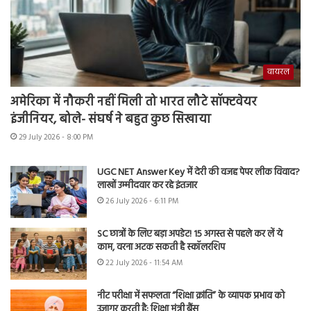
वायरल
अमेरिका में नौकरी नहीं मिली तो भारत लौटे सॉफ्टवेयर
इंजीनियर, बोले- संघर्ष ने बहुत कुछ सिखाया
29 July 2026 - 8:00 PM
UGC NET Answer Key में देरी की वजह पेपर लीक विवाद?
लाखों उम्मीदवार कर रहे इंतजार
26 July 2026 - 6:11 PM
SC छात्रों के लिए बड़ा अपडेट! 15 अगस्त से पहले कर लें ये
काम, वरना अटक सकती है स्कॉलरशिप
22 July 2026 - 11:54 AM
नीट परीक्षा में सफलता “शिक्षा क्रांति” के व्यापक प्रभाव को
उजागर करती है: शिक्षा मंत्री बैंस