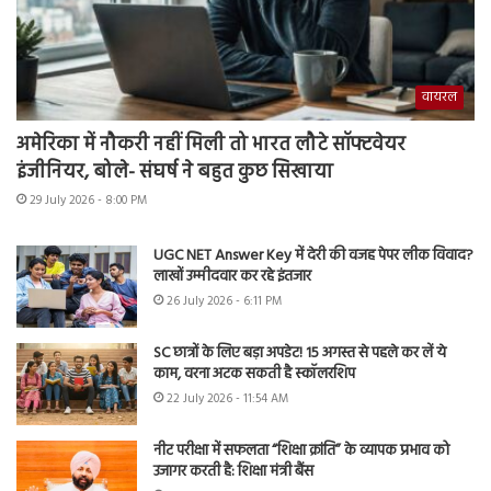
वायरल
अमेरिका में नौकरी नहीं मिली तो भारत लौटे सॉफ्टवेयर
इंजीनियर, बोले- संघर्ष ने बहुत कुछ सिखाया
29 July 2026 - 8:00 PM
UGC NET Answer Key में देरी की वजह पेपर लीक विवाद?
लाखों उम्मीदवार कर रहे इंतजार
26 July 2026 - 6:11 PM
SC छात्रों के लिए बड़ा अपडेट! 15 अगस्त से पहले कर लें ये
काम, वरना अटक सकती है स्कॉलरशिप
22 July 2026 - 11:54 AM
नीट परीक्षा में सफलता “शिक्षा क्रांति” के व्यापक प्रभाव को
उजागर करती है: शिक्षा मंत्री बैंस