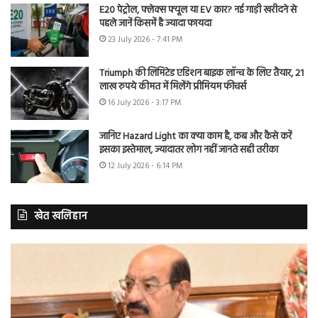
E20 पेट्रोल, फ्लेक्स फ्यूल या EV कार? नई गाड़ी खरीदने से
पहले जानें किसमें है ज्यादा फायदा
23 July 2026 - 7:41 PM
Triumph की लिमिटेड एडिशन बाइक लॉन्च के लिए तैयार, 21
लाख रुपये कीमत में मिलेंगे प्रीमियम फीचर्स
16 July 2026 - 3:17 PM
जानिए Hazard Light का क्या काम है, कब और कैसे करें
इसका इस्तेमाल, ज्यादातर लोग नहीं जानते सही तरीका
12 July 2026 - 6:14 PM
खेत खलिहान