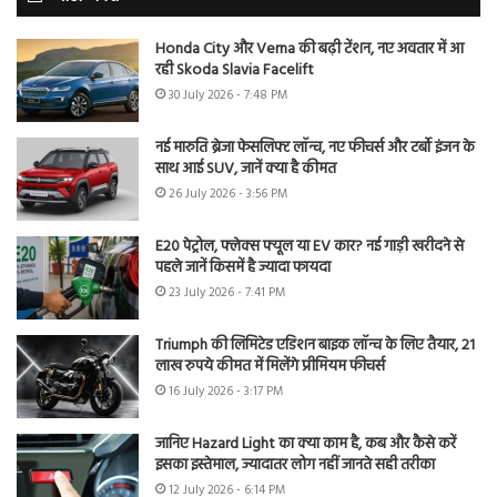
Honda City और Verna की बढ़ी टेंशन, नए अवतार में आ
रही Skoda Slavia Facelift
30 July 2026 - 7:48 PM
नई मारुति ब्रेजा फेसलिफ्ट लॉन्च, नए फीचर्स और टर्बो इंजन के
साथ आई SUV, जानें क्या है कीमत
26 July 2026 - 3:56 PM
E20 पेट्रोल, फ्लेक्स फ्यूल या EV कार? नई गाड़ी खरीदने से
पहले जानें किसमें है ज्यादा फायदा
23 July 2026 - 7:41 PM
Triumph की लिमिटेड एडिशन बाइक लॉन्च के लिए तैयार, 21
लाख रुपये कीमत में मिलेंगे प्रीमियम फीचर्स
16 July 2026 - 3:17 PM
जानिए Hazard Light का क्या काम है, कब और कैसे करें
इसका इस्तेमाल, ज्यादातर लोग नहीं जानते सही तरीका
12 July 2026 - 6:14 PM