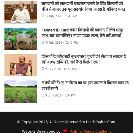
बागवानी को लाभकारी व्यवसाय बनाने के लिए किसानों को
बीज से बाजार तक पूरा सहयोग दिया जा रहा है: मोहिंदर भगत
15 July 2026 - 11:43 AM
Farmers ID Card बनेगा किसानों की पहचान, मिलेंगे भरपूर
लाभ, बार-बार रजिस्ट्रेशन का झंझट खत्म, ऐसे करें अप्लाई
10 July 2026 - 12:42 PM
किसानों के लिए बड़ी खुशखबरी, फूलों की खेती पर सरकार दे
रही 40% सब्सिडी, जानें कैसे मिलेगा लाभ
9 July 2026 - 12:46 PM
न मंडी की टेंशन, न मौसम का डर! इस फसल से किसान कमा रहे
लाखों रुपये
8 July 2026 - 6:07 PM
© Copyright 2026, All Rights Reserved to HindiKhabar.Com
Website Developed by
Prabhat Media Creations