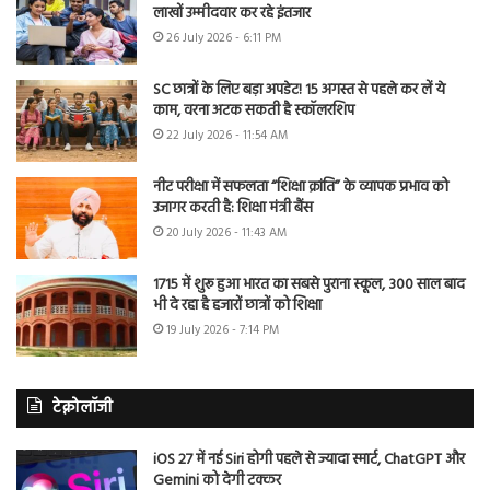
लाखों उम्मीदवार कर रहे इंतजार
26 July 2026 - 6:11 PM
SC छात्रों के लिए बड़ा अपडेट! 15 अगस्त से पहले कर लें ये
काम, वरना अटक सकती है स्कॉलरशिप
22 July 2026 - 11:54 AM
नीट परीक्षा में सफलता “शिक्षा क्रांति” के व्यापक प्रभाव को
उजागर करती है: शिक्षा मंत्री बैंस
20 July 2026 - 11:43 AM
1715 में शुरू हुआ भारत का सबसे पुराना स्कूल, 300 साल बाद
भी दे रहा है हजारों छात्रों को शिक्षा
19 July 2026 - 7:14 PM
टेक्नोलॉजी
iOS 27 में नई Siri होगी पहले से ज्यादा स्मार्ट, ChatGPT और
Gemini को देगी टक्कर