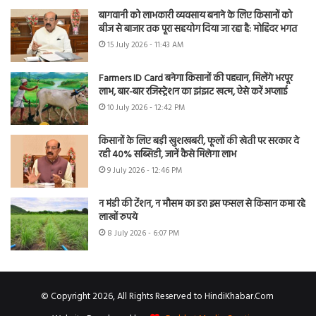
बागवानी को लाभकारी व्यवसाय बनाने के लिए किसानों को
बीज से बाजार तक पूरा सहयोग दिया जा रहा है: मोहिंदर भगत
15 July 2026 - 11:43 AM
Farmers ID Card बनेगा किसानों की पहचान, मिलेंगे भरपूर
लाभ, बार-बार रजिस्ट्रेशन का झंझट खत्म, ऐसे करें अप्लाई
10 July 2026 - 12:42 PM
किसानों के लिए बड़ी खुशखबरी, फूलों की खेती पर सरकार दे
रही 40% सब्सिडी, जानें कैसे मिलेगा लाभ
9 July 2026 - 12:46 PM
न मंडी की टेंशन, न मौसम का डर! इस फसल से किसान कमा रहे
लाखों रुपये
8 July 2026 - 6:07 PM
© Copyright 2026, All Rights Reserved to HindiKhabar.Com