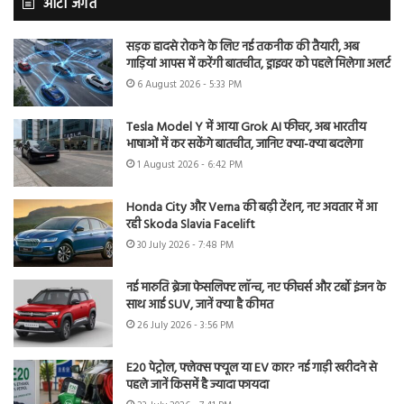
ऑटो जगत
सड़क हादसे रोकने के लिए नई तकनीक की तैयारी, अब
गाड़ियां आपस में करेंगी बातचीत, ड्राइवर को पहले मिलेगा अलर्ट
6 August 2026 - 5:33 PM
Tesla Model Y में आया Grok AI फीचर, अब भारतीय
भाषाओं में कर सकेंगे बातचीत, जानिए क्या-क्या बदलेगा
1 August 2026 - 6:42 PM
Honda City और Verna की बढ़ी टेंशन, नए अवतार में आ
रही Skoda Slavia Facelift
30 July 2026 - 7:48 PM
नई मारुति ब्रेजा फेसलिफ्ट लॉन्च, नए फीचर्स और टर्बो इंजन के
साथ आई SUV, जानें क्या है कीमत
26 July 2026 - 3:56 PM
E20 पेट्रोल, फ्लेक्स फ्यूल या EV कार? नई गाड़ी खरीदने से
पहले जानें किसमें है ज्यादा फायदा