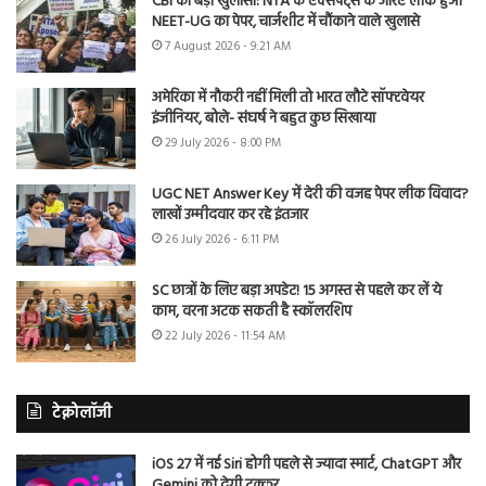
CBI का बड़ा खुलासा: NTA के एक्सपर्ट्स के जरिए लीक हुआ
NEET-UG का पेपर, चार्जशीट में चौंकाने वाले खुलासे
7 August 2026 - 9:21 AM
अमेरिका में नौकरी नहीं मिली तो भारत लौटे सॉफ्टवेयर
इंजीनियर, बोले- संघर्ष ने बहुत कुछ सिखाया
29 July 2026 - 8:00 PM
UGC NET Answer Key में देरी की वजह पेपर लीक विवाद?
लाखों उम्मीदवार कर रहे इंतजार
26 July 2026 - 6:11 PM
SC छात्रों के लिए बड़ा अपडेट! 15 अगस्त से पहले कर लें ये
काम, वरना अटक सकती है स्कॉलरशिप
22 July 2026 - 11:54 AM
टेक्नोलॉजी
iOS 27 में नई Siri होगी पहले से ज्यादा स्मार्ट, ChatGPT और
Gemini को देगी टक्कर