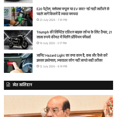
E20 पेट्रोल, फ्लेक्स फ्यूल या EV कार? नई गाड़ी खरीदने से
पहले जानें किसमें है ज्यादा फायदा
23 July 2026 - 7:41 PM
Triumph की लिमिटेड एडिशन बाइक लॉन्च के लिए तैयार, 21
लाख रुपये कीमत में मिलेंगे प्रीमियम फीचर्स
16 July 2026 - 3:17 PM
जानिए Hazard Light का क्या काम है, कब और कैसे करें
इसका इस्तेमाल, ज्यादातर लोग नहीं जानते सही तरीका
12 July 2026 - 6:14 PM
खेत खलिहान