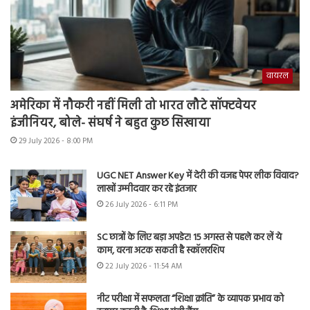
वायरल
अमेरिका में नौकरी नहीं मिली तो भारत लौटे सॉफ्टवेयर
इंजीनियर, बोले- संघर्ष ने बहुत कुछ सिखाया
29 July 2026 - 8:00 PM
UGC NET Answer Key में देरी की वजह पेपर लीक विवाद?
लाखों उम्मीदवार कर रहे इंतजार
26 July 2026 - 6:11 PM
SC छात्रों के लिए बड़ा अपडेट! 15 अगस्त से पहले कर लें ये
काम, वरना अटक सकती है स्कॉलरशिप
22 July 2026 - 11:54 AM
नीट परीक्षा में सफलता “शिक्षा क्रांति” के व्यापक प्रभाव को