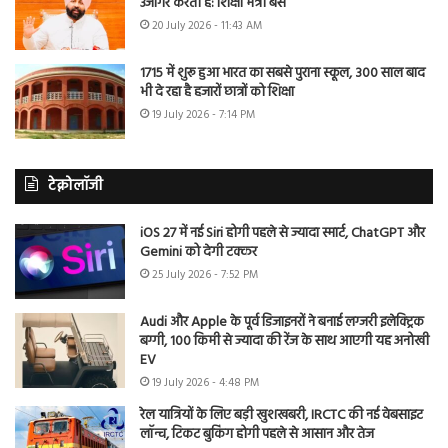
उजागर करती है: शिक्षा मंत्री बैंस
20 July 2026 - 11:43 AM
1715 में शुरू हुआ भारत का सबसे पुराना स्कूल, 300 साल बाद
भी दे रहा है हजारों छात्रों को शिक्षा
19 July 2026 - 7:14 PM
टेक्नोलॉजी
iOS 27 में नई Siri होगी पहले से ज्यादा स्मार्ट, ChatGPT और
Gemini को देगी टक्कर
25 July 2026 - 7:52 PM
Audi और Apple के पूर्व डिजाइनरों ने बनाई लग्जरी इलेक्ट्रिक
बग्गी, 100 किमी से ज्यादा की रेंज के साथ आएगी यह अनोखी
EV
19 July 2026 - 4:48 PM
रेल यात्रियों के लिए बड़ी खुशखबरी, IRCTC की नई वेबसाइट
लॉन्च, टिकट बुकिंग होगी पहले से आसान और तेज