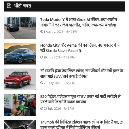
ऑटो जगत
Tesla Model Y में आया Grok AI फीचर, अब भारतीय
भाषाओं में कर सकेंगे बातचीत, जानिए क्या-क्या बदलेगा
1 August 2026 - 6:42 PM
Honda City और Verna की बढ़ी टेंशन, नए अवतार में आ
रही Skoda Slavia Facelift
30 July 2026 - 7:48 PM
नई मारुति ब्रेजा फेसलिफ्ट लॉन्च, नए फीचर्स और टर्बो इंजन के
साथ आई SUV, जानें क्या है कीमत
26 July 2026 - 3:56 PM
E20 पेट्रोल, फ्लेक्स फ्यूल या EV कार? नई गाड़ी खरीदने से
पहले जानें किसमें है ज्यादा फायदा
23 July 2026 - 7:41 PM
Triumph की लिमिटेड एडिशन बाइक लॉन्च के लिए तैयार, 21
लाख रुपये कीमत में मिलेंगे प्रीमियम फीचर्स