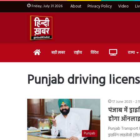
Friday, July 31 2026
About
Privacy Policy
Video
Li
Home
Live
बड़ी ख़बर
राष्ट्रीय
विदेश
राज्य
TV
Punjab driving licen
17 June 2025 - 2:
पंजाब में ड्
होगा ऑनलाइन
Punjab Transport Upd
Punjab
ड्राइविंग लाइसेंसों (ड