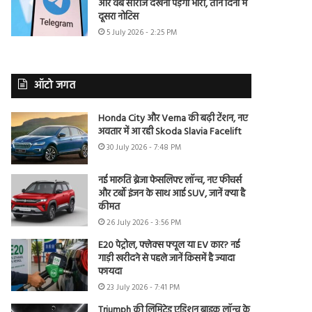
और वेब सीरीज देखना पड़ेगा भारी, तीन दिनों में
दूसरा नोटिस
5 July 2026 - 2:25 PM
ऑटो जगत
Honda City और Verna की बढ़ी टेंशन, नए
अवतार में आ रही Skoda Slavia Facelift
30 July 2026 - 7:48 PM
नई मारुति ब्रेजा फेसलिफ्ट लॉन्च, नए फीचर्स
और टर्बो इंजन के साथ आई SUV, जानें क्या है
कीमत
26 July 2026 - 3:56 PM
E20 पेट्रोल, फ्लेक्स फ्यूल या EV कार? नई
गाड़ी खरीदने से पहले जानें किसमें है ज्यादा
फायदा
23 July 2026 - 7:41 PM
Triumph की लिमिटेड एडिशन बाइक लॉन्च के