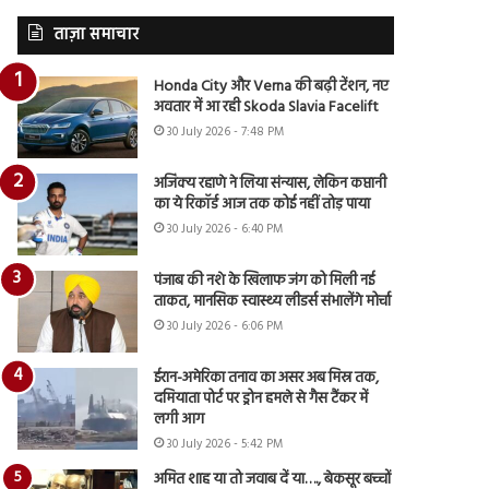
ताज़ा समाचार
Honda City और Verna की बढ़ी टेंशन, नए
अवतार में आ रही Skoda Slavia Facelift
30 July 2026 - 7:48 PM
अजिंक्य रहाणे ने लिया संन्यास, लेकिन कप्तानी
का ये रिकॉर्ड आज तक कोई नहीं तोड़ पाया
30 July 2026 - 6:40 PM
पंजाब की नशे के खिलाफ जंग को मिली नई
ताकत, मानसिक स्वास्थ्य लीडर्स संभालेंगे मोर्चा
30 July 2026 - 6:06 PM
ईरान-अमेरिका तनाव का असर अब मिस्र तक,
दमियाता पोर्ट पर ड्रोन हमले से गैस टैंकर में
लगी आग
30 July 2026 - 5:42 PM
अमित शाह या तो जवाब दें या…., बेकसूर बच्चों