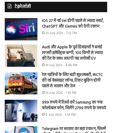
टेक्नोलॉजी
iOS 27 में नई Siri होगी पहले से ज्यादा स्मार्ट,
ChatGPT और Gemini को देगी टक्कर
25 July 2026 - 7:52 PM
Audi और Apple के पूर्व डिजाइनरों ने बनाई
लग्जरी इलेक्ट्रिक बग्गी, 100 किमी से ज्यादा
की रेंज के साथ आएगी यह अनोखी EV
19 July 2026 - 4:48 PM
रेल यात्रियों के लिए बड़ी खुशखबरी, IRCTC
की नई वेबसाइट लॉन्च, टिकट बुकिंग होगी
पहले से आसान और तेज
16 July 2026 - 1:45 PM
999 रुपये में रिजर्व करें Samsung का नया
फोल्डेबल फोन, मिलेंगे 2799 रुपये के फायदे
8 July 2026 - 5:54 PM
Telegram पर सरकार का बड़ा एक्शन, फिल्में