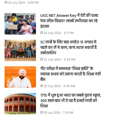
29 July 2026 - 8:00 PM
UGC NET Answer Key में देरी की वजह
पेपर लीक विवाद? लाखों उम्मीदवार कर रहे
इंतजार
26 July 2026 - 6:11 PM
SC छात्रों के लिए बड़ा अपडेट! 15 अगस्त से
पहले कर लें ये काम, वरना अटक सकती है
स्कॉलरशिप
22 July 2026 - 11:54 AM
नीट परीक्षा में सफलता “शिक्षा क्रांति” के
व्यापक प्रभाव को उजागर करती है: शिक्षा मंत्री
बैंस
20 July 2026 - 11:43 AM
1715 में शुरू हुआ भारत का सबसे पुराना स्कूल,
300 साल बाद भी दे रहा है हजारों छात्रों को
शिक्षा
19 July 2026 - 7:14 PM