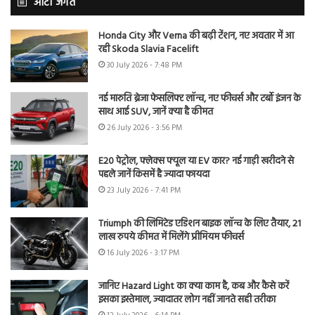
ऑटो जगत
Honda City और Verna की बढ़ी टेंशन, नए अवतार में आ
रही Skoda Slavia Facelift
30 July 2026 - 7:48 PM
नई मारुति ब्रेजा फेसलिफ्ट लॉन्च, नए फीचर्स और टर्बो इंजन के
साथ आई SUV, जानें क्या है कीमत
26 July 2026 - 3:56 PM
E20 पेट्रोल, फ्लेक्स फ्यूल या EV कार? नई गाड़ी खरीदने से
पहले जानें किसमें है ज्यादा फायदा
23 July 2026 - 7:41 PM
Triumph की लिमिटेड एडिशन बाइक लॉन्च के लिए तैयार, 21
लाख रुपये कीमत में मिलेंगे प्रीमियम फीचर्स
16 July 2026 - 3:17 PM
जानिए Hazard Light का क्या काम है, कब और कैसे करें
इसका इस्तेमाल, ज्यादातर लोग नहीं जानते सही तरीका