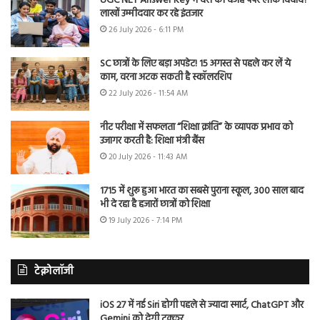
UGC NET Answer Key में देरी की वजह पेपर लीक विवाद?
लाखों उम्मीदवार कर रहे इंतजार
26 July 2026 - 6:11 PM
SC छात्रों के लिए बड़ा अपडेट! 15 अगस्त से पहले कर लें ये
काम, वरना अटक सकती है स्कॉलरशिप
22 July 2026 - 11:54 AM
नीट परीक्षा में सफलता “शिक्षा क्रांति” के व्यापक प्रभाव को
उजागर करती है: शिक्षा मंत्री बैंस
20 July 2026 - 11:43 AM
1715 में शुरू हुआ भारत का सबसे पुराना स्कूल, 300 साल बाद
भी दे रहा है हजारों छात्रों को शिक्षा
19 July 2026 - 7:14 PM
टेक्नोलॉजी
iOS 27 में नई Siri होगी पहले से ज्यादा स्मार्ट, ChatGPT और
Gemini को देगी टक्कर