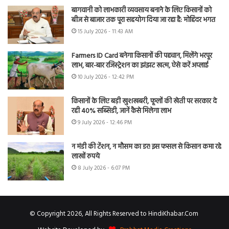
बागवानी को लाभकारी व्यवसाय बनाने के लिए किसानों को
बीज से बाजार तक पूरा सहयोग दिया जा रहा है: मोहिंदर भगत
15 July 2026 - 11:43 AM
Farmers ID Card बनेगा किसानों की पहचान, मिलेंगे भरपूर
लाभ, बार-बार रजिस्ट्रेशन का झंझट खत्म, ऐसे करें अप्लाई
10 July 2026 - 12:42 PM
किसानों के लिए बड़ी खुशखबरी, फूलों की खेती पर सरकार दे
रही 40% सब्सिडी, जानें कैसे मिलेगा लाभ
9 July 2026 - 12:46 PM
न मंडी की टेंशन, न मौसम का डर! इस फसल से किसान कमा रहे
लाखों रुपये
8 July 2026 - 6:07 PM
© Copyright 2026, All Rights Reserved to HindiKhabar.Com