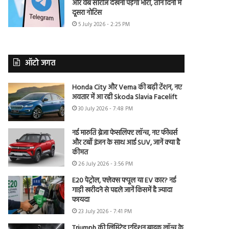
और वेब सीरीज देखना पड़ेगा भारी, तीन दिनों में
दूसरा नोटिस
5 July 2026 - 2:25 PM
ऑटो जगत
Honda City और Verna की बढ़ी टेंशन, नए
अवतार में आ रही Skoda Slavia Facelift
30 July 2026 - 7:48 PM
नई मारुति ब्रेजा फेसलिफ्ट लॉन्च, नए फीचर्स
और टर्बो इंजन के साथ आई SUV, जानें क्या है
कीमत
26 July 2026 - 3:56 PM
E20 पेट्रोल, फ्लेक्स फ्यूल या EV कार? नई
गाड़ी खरीदने से पहले जानें किसमें है ज्यादा
फायदा
23 July 2026 - 7:41 PM
Triumph की लिमिटेड एडिशन बाइक लॉन्च के