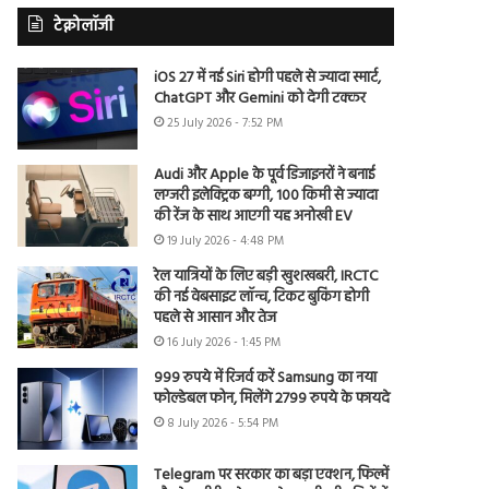
टेक्नोलॉजी
iOS 27 में नई Siri होगी पहले से ज्यादा स्मार्ट,
ChatGPT और Gemini को देगी टक्कर
25 July 2026 - 7:52 PM
Audi और Apple के पूर्व डिजाइनरों ने बनाई
लग्जरी इलेक्ट्रिक बग्गी, 100 किमी से ज्यादा
की रेंज के साथ आएगी यह अनोखी EV
19 July 2026 - 4:48 PM
रेल यात्रियों के लिए बड़ी खुशखबरी, IRCTC
की नई वेबसाइट लॉन्च, टिकट बुकिंग होगी
पहले से आसान और तेज
16 July 2026 - 1:45 PM
999 रुपये में रिजर्व करें Samsung का नया
फोल्डेबल फोन, मिलेंगे 2799 रुपये के फायदे
8 July 2026 - 5:54 PM
Telegram पर सरकार का बड़ा एक्शन, फिल्में