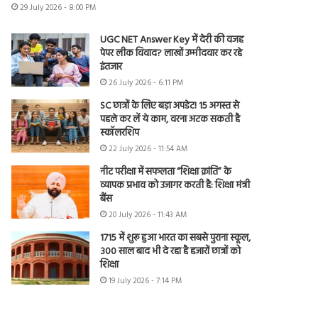
29 July 2026 - 8:00 PM
UGC NET Answer Key में देरी की वजह
पेपर लीक विवाद? लाखों उम्मीदवार कर रहे
इंतजार
26 July 2026 - 6:11 PM
SC छात्रों के लिए बड़ा अपडेट! 15 अगस्त से
पहले कर लें ये काम, वरना अटक सकती है
स्कॉलरशिप
22 July 2026 - 11:54 AM
नीट परीक्षा में सफलता “शिक्षा क्रांति” के
व्यापक प्रभाव को उजागर करती है: शिक्षा मंत्री
बैंस
20 July 2026 - 11:43 AM
1715 में शुरू हुआ भारत का सबसे पुराना स्कूल,
300 साल बाद भी दे रहा है हजारों छात्रों को
शिक्षा
19 July 2026 - 7:14 PM