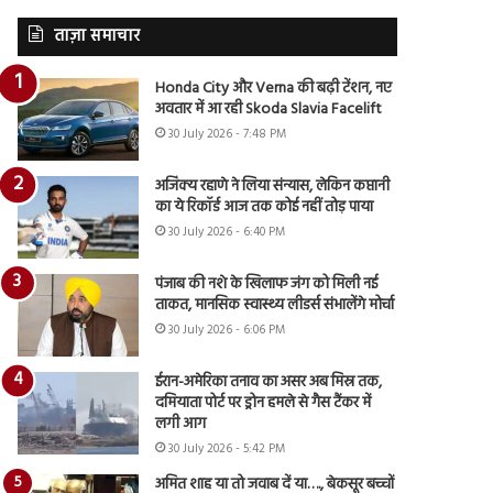
ताज़ा समाचार
Honda City और Verna की बढ़ी टेंशन, नए
अवतार में आ रही Skoda Slavia Facelift
30 July 2026 - 7:48 PM
अजिंक्य रहाणे ने लिया संन्यास, लेकिन कप्तानी
का ये रिकॉर्ड आज तक कोई नहीं तोड़ पाया
30 July 2026 - 6:40 PM
पंजाब की नशे के खिलाफ जंग को मिली नई
ताकत, मानसिक स्वास्थ्य लीडर्स संभालेंगे मोर्चा
30 July 2026 - 6:06 PM
ईरान-अमेरिका तनाव का असर अब मिस्र तक,
दमियाता पोर्ट पर ड्रोन हमले से गैस टैंकर में
लगी आग
30 July 2026 - 5:42 PM
अमित शाह या तो जवाब दें या…., बेकसूर बच्चों