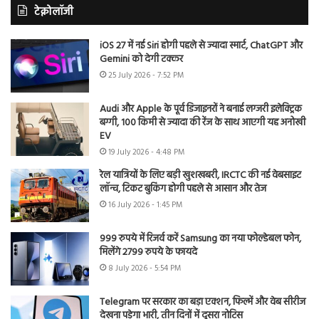
टेक्नोलॉजी
iOS 27 में नई Siri होगी पहले से ज्यादा स्मार्ट, ChatGPT और
Gemini को देगी टक्कर
25 July 2026 - 7:52 PM
Audi और Apple के पूर्व डिजाइनरों ने बनाई लग्जरी इलेक्ट्रिक
बग्गी, 100 किमी से ज्यादा की रेंज के साथ आएगी यह अनोखी
EV
19 July 2026 - 4:48 PM
रेल यात्रियों के लिए बड़ी खुशखबरी, IRCTC की नई वेबसाइट
लॉन्च, टिकट बुकिंग होगी पहले से आसान और तेज
16 July 2026 - 1:45 PM
999 रुपये में रिजर्व करें Samsung का नया फोल्डेबल फोन,
मिलेंगे 2799 रुपये के फायदे
8 July 2026 - 5:54 PM
Telegram पर सरकार का बड़ा एक्शन, फिल्में और वेब सीरीज
देखना पड़ेगा भारी, तीन दिनों में दूसरा नोटिस