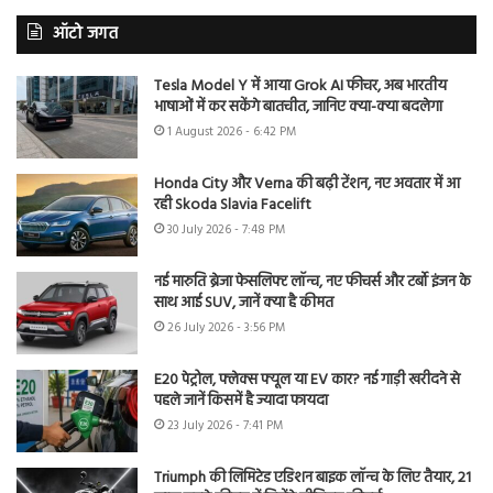
ऑटो जगत
Tesla Model Y में आया Grok AI फीचर, अब भारतीय
भाषाओं में कर सकेंगे बातचीत, जानिए क्या-क्या बदलेगा
1 August 2026 - 6:42 PM
Honda City और Verna की बढ़ी टेंशन, नए अवतार में आ
रही Skoda Slavia Facelift
30 July 2026 - 7:48 PM
नई मारुति ब्रेजा फेसलिफ्ट लॉन्च, नए फीचर्स और टर्बो इंजन के
साथ आई SUV, जानें क्या है कीमत
26 July 2026 - 3:56 PM
E20 पेट्रोल, फ्लेक्स फ्यूल या EV कार? नई गाड़ी खरीदने से
पहले जानें किसमें है ज्यादा फायदा
23 July 2026 - 7:41 PM
Triumph की लिमिटेड एडिशन बाइक लॉन्च के लिए तैयार, 21