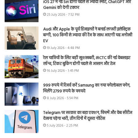
iOS 27 में नई Siri होगी पहले से ज्यादा स्मार्ट, ChatGPT और
Gemini को देगी टक्कर
25 July 2026 - 7:52 PM
Audi और Apple के पूर्व डिजाइनरों ने बनाई लग्जरी इलेक्ट्रिक
बग्गी, 100 किमी से ज्यादा की रेंज के साथ आएगी यह अनोखी
EV
19 July 2026 - 4:48 PM
रेल यात्रियों के लिए बड़ी खुशखबरी, IRCTC की नई वेबसाइट
लॉन्च, टिकट बुकिंग होगी पहले से आसान और तेज
16 July 2026 - 1:45 PM
999 रुपये में रिजर्व करें Samsung का नया फोल्डेबल फोन,
मिलेंगे 2799 रुपये के फायदे
8 July 2026 - 5:54 PM
Telegram पर सरकार का बड़ा एक्शन, फिल्में और वेब सीरीज
देखना पड़ेगा भारी, तीन दिनों में दूसरा नोटिस
5 July 2026 - 2:25 PM