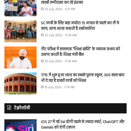
लाखों उम्मीदवार कर रहे इंतजार
26 July 2026 - 6:11 PM
SC छात्रों के लिए बड़ा अपडेट! 15 अगस्त से पहले कर लें ये
काम, वरना अटक सकती है स्कॉलरशिप
22 July 2026 - 11:54 AM
नीट परीक्षा में सफलता “शिक्षा क्रांति” के व्यापक प्रभाव को
उजागर करती है: शिक्षा मंत्री बैंस
20 July 2026 - 11:43 AM
1715 में शुरू हुआ भारत का सबसे पुराना स्कूल, 300 साल बाद
भी दे रहा है हजारों छात्रों को शिक्षा
19 July 2026 - 7:14 PM
टेक्नोलॉजी
iOS 27 में नई Siri होगी पहले से ज्यादा स्मार्ट, ChatGPT और
Gemini को देगी टक्कर