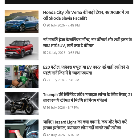
Honda City और Verna की बढ़ी टेंशन, नए अवतार में आ
रही Skoda Slavia Facelift
30 July 2026 - 7:48 PM
नई मारुति ब्रेजा फेसलिफ्ट लॉन्च, नए फीचर्स और टर्बो इंजन के
साथ आई SUV, जानें क्या है कीमत
26 July 2026 - 3:56 PM
E20 पेट्रोल, फ्लेक्स फ्यूल या EV कार? नई गाड़ी खरीदने से
पहले जानें किसमें है ज्यादा फायदा
23 July 2026 - 7:41 PM
Triumph की लिमिटेड एडिशन बाइक लॉन्च के लिए तैयार, 21
लाख रुपये कीमत में मिलेंगे प्रीमियम फीचर्स
16 July 2026 - 3:17 PM
जानिए Hazard Light का क्या काम है, कब और कैसे करें
इसका इस्तेमाल, ज्यादातर लोग नहीं जानते सही तरीका
12 July 2026 - 6:14 PM