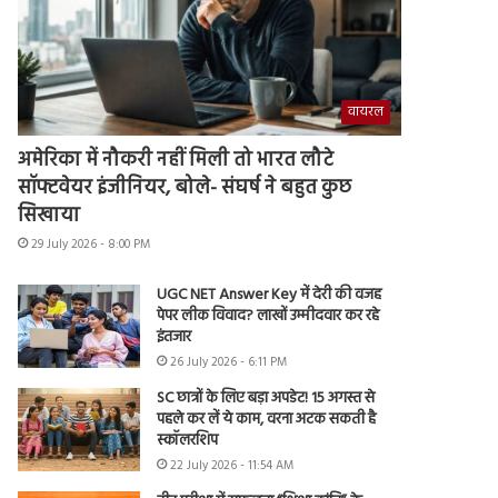
वायरल
अमेरिका में नौकरी नहीं मिली तो भारत लौटे
सॉफ्टवेयर इंजीनियर, बोले- संघर्ष ने बहुत कुछ
सिखाया
29 July 2026 - 8:00 PM
UGC NET Answer Key में देरी की वजह
पेपर लीक विवाद? लाखों उम्मीदवार कर रहे
इंतजार
26 July 2026 - 6:11 PM
SC छात्रों के लिए बड़ा अपडेट! 15 अगस्त से
पहले कर लें ये काम, वरना अटक सकती है
स्कॉलरशिप
22 July 2026 - 11:54 AM