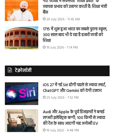
नीट परीक्षा में सफलता “शिक्षा क्रांति” के
व्यापक प्रभाव को उजागर करती है: शिक्षा मंत्री
बैंस
20 July 2026 - 11:43 AM
1715 में शुरू हुआ भारत का सबसे पुराना स्कूल,
300 साल बाद भी दे रहा है हजारों छात्रों को
शिक्षा
19 July 2026 - 7:14 PM
टेक्नोलॉजी
iOS 27 में नई Siri होगी पहले से ज्यादा स्मार्ट,
ChatGPT और Gemini को देगी टक्कर
25 July 2026 - 7:52 PM
Audi और Apple के पूर्व डिजाइनरों ने बनाई
लग्जरी इलेक्ट्रिक बग्गी, 100 किमी से ज्यादा
की रेंज के साथ आएगी यह अनोखी EV
19 July 2026 - 4:48 PM