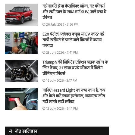
नई मारुति ब्रेजा फेसलिफ्ट लॉन्च, नए फीचर्स
और टर्बो इंजन के साथ आई SUV, जानें क्या है
कीमत
26 July 2026 - 3:56 PM
E20 पेट्रोल, फ्लेक्स फ्यूल या EV कार? नई
गाड़ी खरीदने से पहले जानें किसमें है ज्यादा
फायदा
23 July 2026 - 7:41 PM
Triumph की लिमिटेड एडिशन बाइक लॉन्च के
लिए तैयार, 21 लाख रुपये कीमत में मिलेंगे
प्रीमियम फीचर्स
16 July 2026 - 3:17 PM
जानिए Hazard Light का क्या काम है, कब
और कैसे करें इसका इस्तेमाल, ज्यादातर लोग
नहीं जानते सही तरीका
12 July 2026 - 6:14 PM
खेत खलिहान