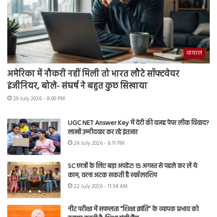
वायरल
अमेरिका में नौकरी नहीं मिली तो भारत लौटे सॉफ्टवेयर
इंजीनियर, बोले- संघर्ष ने बहुत कुछ सिखाया
29 July 2026 - 8:00 PM
UGC NET Answer Key में देरी की वजह पेपर लीक विवाद?
लाखों उम्मीदवार कर रहे इंतजार
26 July 2026 - 6:11 PM
SC छात्रों के लिए बड़ा अपडेट! 15 अगस्त से पहले कर लें ये
काम, वरना अटक सकती है स्कॉलरशिप
22 July 2026 - 11:54 AM
नीट परीक्षा में सफलता “शिक्षा क्रांति” के व्यापक प्रभाव को