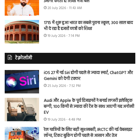
उजागर करती है: शिक्षा मंत्री बैंस
20 July 2026 - 11:43 AM
1715 में शुरू हुआ भारत का सबसे पुराना स्कूल, 300 साल बाद
भी दे रहा है हजारों छात्रों को शिक्षा
19 July 2026 - 7:14 PM
टेक्नोलॉजी
iOS 27 में नई Siri होगी पहले से ज्यादा स्मार्ट, ChatGPT और
Gemini को देगी टक्कर
25 July 2026 - 7:52 PM
Audi और Apple के पूर्व डिजाइनरों ने बनाई लग्जरी इलेक्ट्रिक
बग्गी, 100 किमी से ज्यादा की रेंज के साथ आएगी यह अनोखी
EV
19 July 2026 - 4:48 PM
रेल यात्रियों के लिए बड़ी खुशखबरी, IRCTC की नई वेबसाइट
लॉन्च, टिकट बुकिंग होगी पहले से आसान और तेज