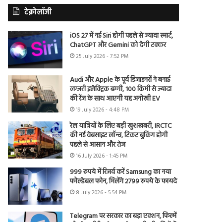
टेक्नोलॉजी
iOS 27 में नई Siri होगी पहले से ज्यादा स्मार्ट,
ChatGPT और Gemini को देगी टक्कर
25 July 2026 - 7:52 PM
Audi और Apple के पूर्व डिजाइनरों ने बनाई
लग्जरी इलेक्ट्रिक बग्गी, 100 किमी से ज्यादा
की रेंज के साथ आएगी यह अनोखी EV
19 July 2026 - 4:48 PM
रेल यात्रियों के लिए बड़ी खुशखबरी, IRCTC
की नई वेबसाइट लॉन्च, टिकट बुकिंग होगी
पहले से आसान और तेज
16 July 2026 - 1:45 PM
999 रुपये में रिजर्व करें Samsung का नया
फोल्डेबल फोन, मिलेंगे 2799 रुपये के फायदे
8 July 2026 - 5:54 PM
Telegram पर सरकार का बड़ा एक्शन, फिल्में