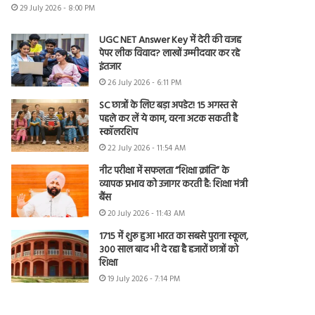
29 July 2026 - 8:00 PM
UGC NET Answer Key में देरी की वजह
पेपर लीक विवाद? लाखों उम्मीदवार कर रहे
इंतजार
26 July 2026 - 6:11 PM
SC छात्रों के लिए बड़ा अपडेट! 15 अगस्त से
पहले कर लें ये काम, वरना अटक सकती है
स्कॉलरशिप
22 July 2026 - 11:54 AM
नीट परीक्षा में सफलता “शिक्षा क्रांति” के
व्यापक प्रभाव को उजागर करती है: शिक्षा मंत्री
बैंस
20 July 2026 - 11:43 AM
1715 में शुरू हुआ भारत का सबसे पुराना स्कूल,
300 साल बाद भी दे रहा है हजारों छात्रों को
शिक्षा
19 July 2026 - 7:14 PM