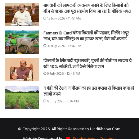
बागवानी को लाभकारी व्यवसाय बनाने के लिए किसानों को
बीज से बाजार तक पूरा सहयोग दिया जा रहा है: मोहिंदर भगत
15 July 2026 - 11:43 AM
Farmers ID Card बनेगा किसानों की पहचान, मिलेंगे भरपूर
लाभ, बार-बार रजिस्ट्रेशन का झंझट खत्म, ऐसे करें अप्लाई
10 July 2026 - 12:42 PM
किसानों के लिए बड़ी खुशखबरी, फूलों की खेती पर सरकार दे
रही 40% सब्सिडी, जानें कैसे मिलेगा लाभ
9 July 2026 - 12:46 PM
न मंडी की टेंशन, न मौसम का डर! इस फसल से किसान कमा रहे
लाखों रुपये
8 July 2026 - 6:07 PM
© Copyright 2026, All Rights Reserved to HindiKhabar.Com