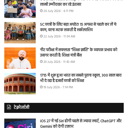
लाखों उम्मीदवार कर रहे इंतजार
26 July 2026 - 6:11 PM
SC छात्रों के लिए बड़ा अपडेट! 15 अगस्त से पहले कर लें ये
काम, वरना अटक सकती है स्कॉलरशिप
22 July 2026 - 11:54 AM
नीट परीक्षा में सफलता “शिक्षा क्रांति” के व्यापक प्रभाव को
उजागर करती है: शिक्षा मंत्री बैंस
20 July 2026 - 11:43 AM
1715 में शुरू हुआ भारत का सबसे पुराना स्कूल, 300 साल बाद
भी दे रहा है हजारों छात्रों को शिक्षा
19 July 2026 - 7:14 PM
टेक्नोलॉजी
iOS 27 में नई Siri होगी पहले से ज्यादा स्मार्ट, ChatGPT और
Gemini को देगी टक्कर