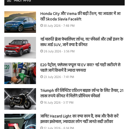
ऑटो जगत
Honda City और Verna की बढ़ी टेंशन, नए अवतार में आ
रही Skoda Slavia Facelift
30 July 2026 - 7:48 PM
नई मारुति ब्रेजा फेसलिफ्ट लॉन्च, नए फीचर्स और टर्बो इंजन के
साथ आई SUV, जानें क्या है कीमत
26 July 2026 - 3:56 PM
E20 पेट्रोल, फ्लेक्स फ्यूल या EV कार? नई गाड़ी खरीदने से
पहले जानें किसमें है ज्यादा फायदा
23 July 2026 - 7:41 PM
Triumph की लिमिटेड एडिशन बाइक लॉन्च के लिए तैयार, 21
लाख रुपये कीमत में मिलेंगे प्रीमियम फीचर्स
16 July 2026 - 3:17 PM
जानिए Hazard Light का क्या काम है, कब और कैसे करें
इसका इस्तेमाल, ज्यादातर लोग नहीं जानते सही तरीका
12 July 2026 - 6:14 PM