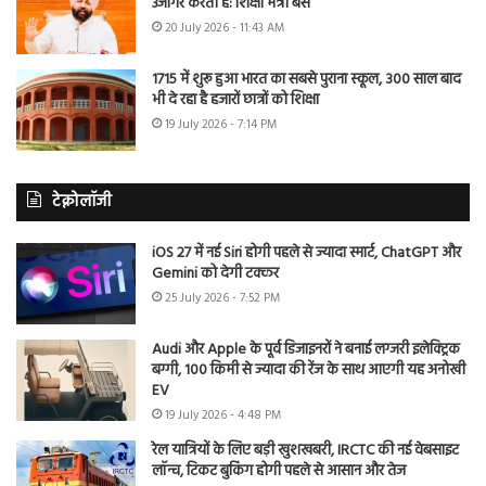
उजागर करती है: शिक्षा मंत्री बैंस
20 July 2026 - 11:43 AM
1715 में शुरू हुआ भारत का सबसे पुराना स्कूल, 300 साल बाद
भी दे रहा है हजारों छात्रों को शिक्षा
19 July 2026 - 7:14 PM
टेक्नोलॉजी
iOS 27 में नई Siri होगी पहले से ज्यादा स्मार्ट, ChatGPT और
Gemini को देगी टक्कर
25 July 2026 - 7:52 PM
Audi और Apple के पूर्व डिजाइनरों ने बनाई लग्जरी इलेक्ट्रिक
बग्गी, 100 किमी से ज्यादा की रेंज के साथ आएगी यह अनोखी
EV
19 July 2026 - 4:48 PM
रेल यात्रियों के लिए बड़ी खुशखबरी, IRCTC की नई वेबसाइट
लॉन्च, टिकट बुकिंग होगी पहले से आसान और तेज