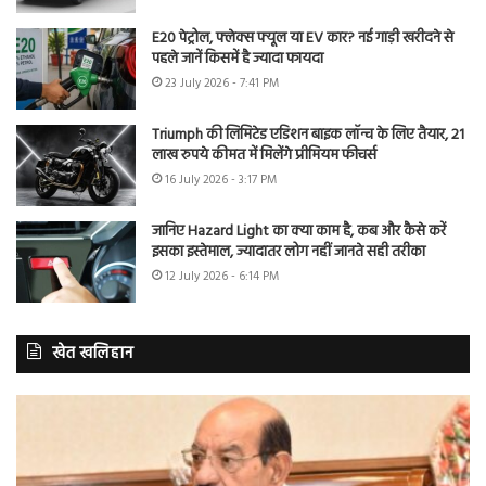
E20 पेट्रोल, फ्लेक्स फ्यूल या EV कार? नई गाड़ी खरीदने से
पहले जानें किसमें है ज्यादा फायदा
23 July 2026 - 7:41 PM
Triumph की लिमिटेड एडिशन बाइक लॉन्च के लिए तैयार, 21
लाख रुपये कीमत में मिलेंगे प्रीमियम फीचर्स
16 July 2026 - 3:17 PM
जानिए Hazard Light का क्या काम है, कब और कैसे करें
इसका इस्तेमाल, ज्यादातर लोग नहीं जानते सही तरीका
12 July 2026 - 6:14 PM
खेत खलिहान