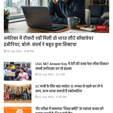
वायरल
अमेरिका में नौकरी नहीं मिली तो भारत लौटे सॉफ्टवेयर
इंजीनियर, बोले- संघर्ष ने बहुत कुछ सिखाया
29 July 2026 - 8:00 PM
UGC NET Answer Key में देरी की वजह पेपर लीक विवाद?
लाखों उम्मीदवार कर रहे इंतजार
26 July 2026 - 6:11 PM
SC छात्रों के लिए बड़ा अपडेट! 15 अगस्त से पहले कर लें ये
काम, वरना अटक सकती है स्कॉलरशिप
22 July 2026 - 11:54 AM
नीट परीक्षा में सफलता “शिक्षा क्रांति” के व्यापक प्रभाव को