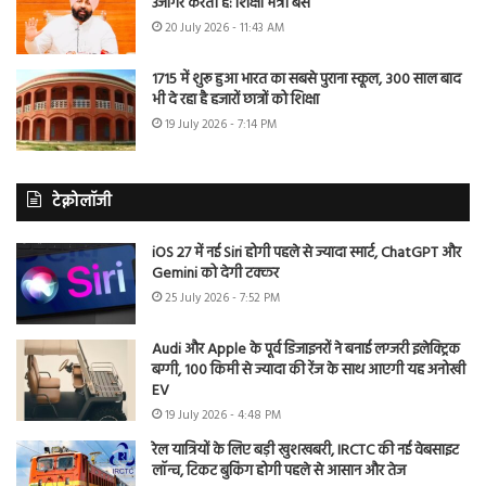
उजागर करती है: शिक्षा मंत्री बैंस
20 July 2026 - 11:43 AM
1715 में शुरू हुआ भारत का सबसे पुराना स्कूल, 300 साल बाद
भी दे रहा है हजारों छात्रों को शिक्षा
19 July 2026 - 7:14 PM
टेक्नोलॉजी
iOS 27 में नई Siri होगी पहले से ज्यादा स्मार्ट, ChatGPT और
Gemini को देगी टक्कर
25 July 2026 - 7:52 PM
Audi और Apple के पूर्व डिजाइनरों ने बनाई लग्जरी इलेक्ट्रिक
बग्गी, 100 किमी से ज्यादा की रेंज के साथ आएगी यह अनोखी
EV
19 July 2026 - 4:48 PM
रेल यात्रियों के लिए बड़ी खुशखबरी, IRCTC की नई वेबसाइट
लॉन्च, टिकट बुकिंग होगी पहले से आसान और तेज