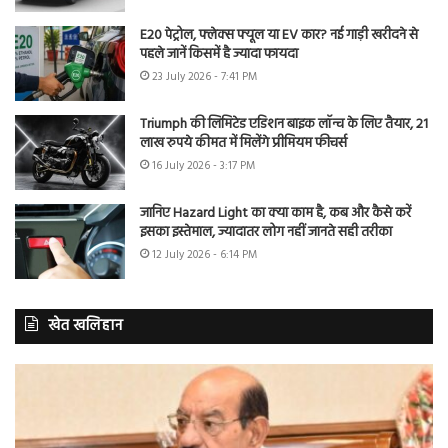
E20 पेट्रोल, फ्लेक्स फ्यूल या EV कार? नई गाड़ी खरीदने से
पहले जानें किसमें है ज्यादा फायदा
23 July 2026 - 7:41 PM
Triumph की लिमिटेड एडिशन बाइक लॉन्च के लिए तैयार, 21
लाख रुपये कीमत में मिलेंगे प्रीमियम फीचर्स
16 July 2026 - 3:17 PM
जानिए Hazard Light का क्या काम है, कब और कैसे करें
इसका इस्तेमाल, ज्यादातर लोग नहीं जानते सही तरीका
12 July 2026 - 6:14 PM
खेत खलिहान