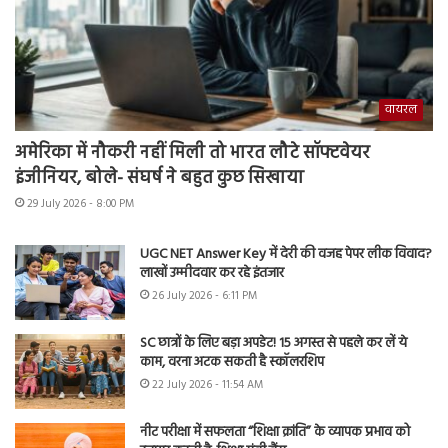
वायरल
अमेरिका में नौकरी नहीं मिली तो भारत लौटे सॉफ्टवेयर
इंजीनियर, बोले- संघर्ष ने बहुत कुछ सिखाया
29 July 2026 - 8:00 PM
UGC NET Answer Key में देरी की वजह पेपर लीक विवाद?
लाखों उम्मीदवार कर रहे इंतजार
26 July 2026 - 6:11 PM
SC छात्रों के लिए बड़ा अपडेट! 15 अगस्त से पहले कर लें ये
काम, वरना अटक सकती है स्कॉलरशिप
22 July 2026 - 11:54 AM
नीट परीक्षा में सफलता “शिक्षा क्रांति” के व्यापक प्रभाव को