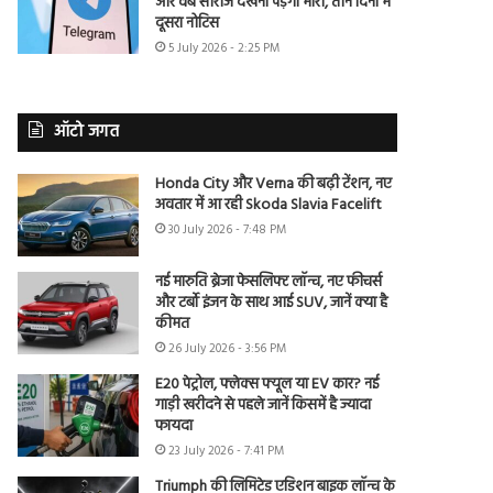
और वेब सीरीज देखना पड़ेगा भारी, तीन दिनों में
दूसरा नोटिस
5 July 2026 - 2:25 PM
ऑटो जगत
Honda City और Verna की बढ़ी टेंशन, नए
अवतार में आ रही Skoda Slavia Facelift
30 July 2026 - 7:48 PM
नई मारुति ब्रेजा फेसलिफ्ट लॉन्च, नए फीचर्स
और टर्बो इंजन के साथ आई SUV, जानें क्या है
कीमत
26 July 2026 - 3:56 PM
E20 पेट्रोल, फ्लेक्स फ्यूल या EV कार? नई
गाड़ी खरीदने से पहले जानें किसमें है ज्यादा
फायदा
23 July 2026 - 7:41 PM
Triumph की लिमिटेड एडिशन बाइक लॉन्च के