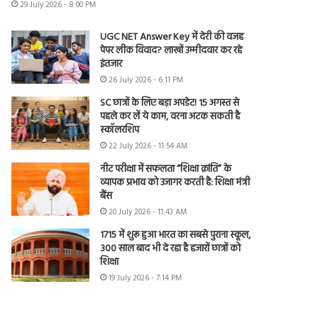
29 July 2026 - 8:00 PM
UGC NET Answer Key में देरी की वजह
पेपर लीक विवाद? लाखों उम्मीदवार कर रहे
इंतजार
26 July 2026 - 6:11 PM
SC छात्रों के लिए बड़ा अपडेट! 15 अगस्त से
पहले कर लें ये काम, वरना अटक सकती है
स्कॉलरशिप
22 July 2026 - 11:54 AM
नीट परीक्षा में सफलता “शिक्षा क्रांति” के
व्यापक प्रभाव को उजागर करती है: शिक्षा मंत्री
बैंस
20 July 2026 - 11:43 AM
1715 में शुरू हुआ भारत का सबसे पुराना स्कूल,
300 साल बाद भी दे रहा है हजारों छात्रों को
शिक्षा
19 July 2026 - 7:14 PM