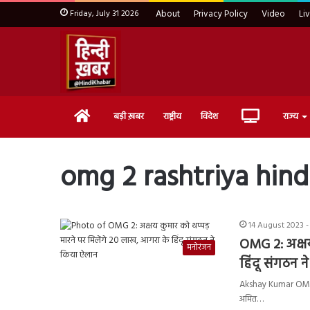
Friday, July 31 2026
About
Privacy Policy
Video
Li
Home
Live
बड़ी ख़बर
राष्ट्रीय
विदेश
राज्य
TV
omg 2 rashtriya hind
14 August 2023 -
OMG 2: अक्षय
मनोरंजन
हिंदू संगठन 
Akshay Kumar OMG 2: अ
अमित…