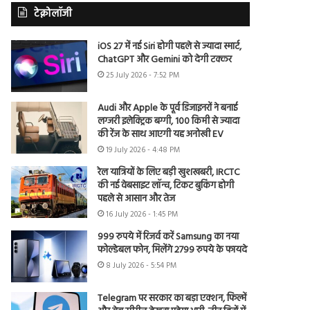
टेक्नोलॉजी
iOS 27 में नई Siri होगी पहले से ज्यादा स्मार्ट,
ChatGPT और Gemini को देगी टक्कर
25 July 2026 - 7:52 PM
Audi और Apple के पूर्व डिजाइनरों ने बनाई
लग्जरी इलेक्ट्रिक बग्गी, 100 किमी से ज्यादा
की रेंज के साथ आएगी यह अनोखी EV
19 July 2026 - 4:48 PM
रेल यात्रियों के लिए बड़ी खुशखबरी, IRCTC
की नई वेबसाइट लॉन्च, टिकट बुकिंग होगी
पहले से आसान और तेज
16 July 2026 - 1:45 PM
999 रुपये में रिजर्व करें Samsung का नया
फोल्डेबल फोन, मिलेंगे 2799 रुपये के फायदे
8 July 2026 - 5:54 PM
Telegram पर सरकार का बड़ा एक्शन, फिल्में