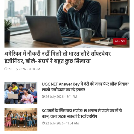
वायरल
अमेरिका में नौकरी नहीं मिली तो भारत लौटे सॉफ्टवेयर
इंजीनियर, बोले- संघर्ष ने बहुत कुछ सिखाया
29 July 2026 - 8:00 PM
UGC NET Answer Key में देरी की वजह पेपर लीक विवाद?
लाखों उम्मीदवार कर रहे इंतजार
26 July 2026 - 6:11 PM
SC छात्रों के लिए बड़ा अपडेट! 15 अगस्त से पहले कर लें ये
काम, वरना अटक सकती है स्कॉलरशिप
22 July 2026 - 11:54 AM