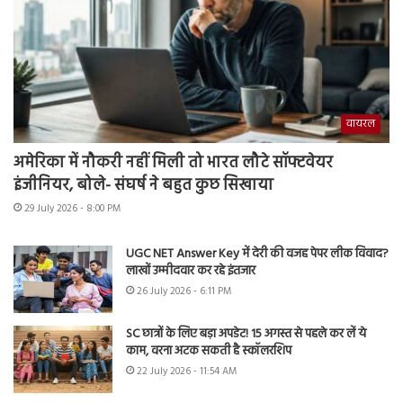
वायरल
अमेरिका में नौकरी नहीं मिली तो भारत लौटे सॉफ्टवेयर
इंजीनियर, बोले- संघर्ष ने बहुत कुछ सिखाया
29 July 2026 - 8:00 PM
UGC NET Answer Key में देरी की वजह पेपर लीक विवाद?
लाखों उम्मीदवार कर रहे इंतजार
26 July 2026 - 6:11 PM
SC छात्रों के लिए बड़ा अपडेट! 15 अगस्त से पहले कर लें ये
काम, वरना अटक सकती है स्कॉलरशिप
22 July 2026 - 11:54 AM