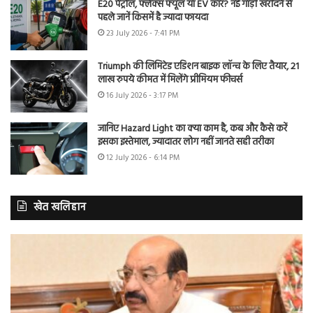
E20 पेट्रोल, फ्लेक्स फ्यूल या EV कार? नई गाड़ी खरीदने से
पहले जानें किसमें है ज्यादा फायदा
23 July 2026 - 7:41 PM
Triumph की लिमिटेड एडिशन बाइक लॉन्च के लिए तैयार, 21
लाख रुपये कीमत में मिलेंगे प्रीमियम फीचर्स
16 July 2026 - 3:17 PM
जानिए Hazard Light का क्या काम है, कब और कैसे करें
इसका इस्तेमाल, ज्यादातर लोग नहीं जानते सही तरीका
12 July 2026 - 6:14 PM
खेत खलिहान