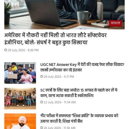
वायरल
अमेरिका में नौकरी नहीं मिली तो भारत लौटे सॉफ्टवेयर
इंजीनियर, बोले- संघर्ष ने बहुत कुछ सिखाया
29 July 2026 - 8:00 PM
UGC NET Answer Key में देरी की वजह पेपर लीक विवाद?
लाखों उम्मीदवार कर रहे इंतजार
26 July 2026 - 6:11 PM
SC छात्रों के लिए बड़ा अपडेट! 15 अगस्त से पहले कर लें ये
काम, वरना अटक सकती है स्कॉलरशिप
22 July 2026 - 11:54 AM
नीट परीक्षा में सफलता “शिक्षा क्रांति” के व्यापक प्रभाव को
उजागर करती है: शिक्षा मंत्री बैंस
20 July 2026 - 11:43 AM