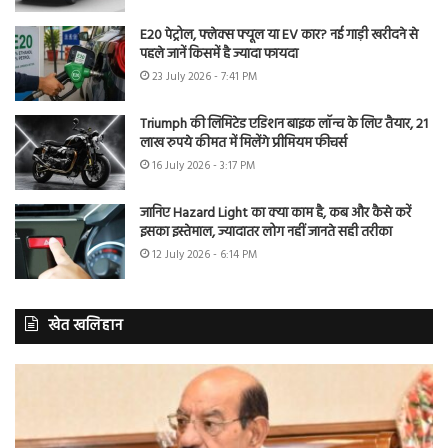
E20 पेट्रोल, फ्लेक्स फ्यूल या EV कार? नई गाड़ी खरीदने से
पहले जानें किसमें है ज्यादा फायदा
23 July 2026 - 7:41 PM
Triumph की लिमिटेड एडिशन बाइक लॉन्च के लिए तैयार, 21
लाख रुपये कीमत में मिलेंगे प्रीमियम फीचर्स
16 July 2026 - 3:17 PM
जानिए Hazard Light का क्या काम है, कब और कैसे करें
इसका इस्तेमाल, ज्यादातर लोग नहीं जानते सही तरीका
12 July 2026 - 6:14 PM
खेत खलिहान