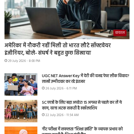
वायरल
अमेरिका में नौकरी नहीं मिली तो भारत लौटे सॉफ्टवेयर
इंजीनियर, बोले- संघर्ष ने बहुत कुछ सिखाया
29 July 2026 - 8:00 PM
UGC NET Answer Key में देरी की वजह पेपर लीक विवाद?
लाखों उम्मीदवार कर रहे इंतजार
26 July 2026 - 6:11 PM
SC छात्रों के लिए बड़ा अपडेट! 15 अगस्त से पहले कर लें ये
काम, वरना अटक सकती है स्कॉलरशिप
22 July 2026 - 11:54 AM
नीट परीक्षा में सफलता “शिक्षा क्रांति” के व्यापक प्रभाव को