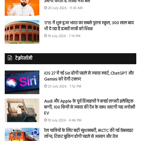
उजागर करती है: शिक्षा मंत्री बैंस
20 July 2026 - 11:43 AM
1715 में शुरू हुआ भारत का सबसे पुराना स्कूल, 300 साल बाद
भी दे रहा है हजारों छात्रों को शिक्षा
19 July 2026 - 7:14 PM
टेक्नोलॉजी
iOS 27 में नई Siri होगी पहले से ज्यादा स्मार्ट, ChatGPT और
Gemini को देगी टक्कर
25 July 2026 - 7:52 PM
Audi और Apple के पूर्व डिजाइनरों ने बनाई लग्जरी इलेक्ट्रिक
बग्गी, 100 किमी से ज्यादा की रेंज के साथ आएगी यह अनोखी
EV
19 July 2026 - 4:48 PM
रेल यात्रियों के लिए बड़ी खुशखबरी, IRCTC की नई वेबसाइट
लॉन्च, टिकट बुकिंग होगी पहले से आसान और तेज