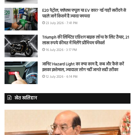
E20 पेट्रोल, फ्लेक्स फ्यूल या EV कार? नई गाड़ी खरीदने से
पहले जानें किसमें है ज्यादा फायदा
23 July 2026 - 7:41 PM
Triumph की लिमिटेड एडिशन बाइक लॉन्च के लिए तैयार, 21
लाख रुपये कीमत में मिलेंगे प्रीमियम फीचर्स
16 July 2026 - 3:17 PM
जानिए Hazard Light का क्या काम है, कब और कैसे करें
इसका इस्तेमाल, ज्यादातर लोग नहीं जानते सही तरीका
12 July 2026 - 6:14 PM
खेत खलिहान