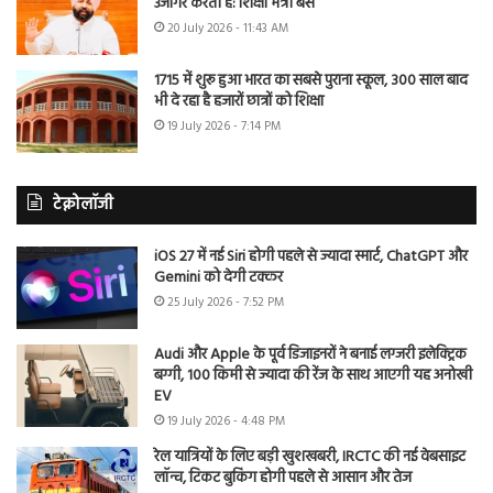
उजागर करती है: शिक्षा मंत्री बैंस
20 July 2026 - 11:43 AM
1715 में शुरू हुआ भारत का सबसे पुराना स्कूल, 300 साल बाद
भी दे रहा है हजारों छात्रों को शिक्षा
19 July 2026 - 7:14 PM
टेक्नोलॉजी
iOS 27 में नई Siri होगी पहले से ज्यादा स्मार्ट, ChatGPT और
Gemini को देगी टक्कर
25 July 2026 - 7:52 PM
Audi और Apple के पूर्व डिजाइनरों ने बनाई लग्जरी इलेक्ट्रिक
बग्गी, 100 किमी से ज्यादा की रेंज के साथ आएगी यह अनोखी
EV
19 July 2026 - 4:48 PM
रेल यात्रियों के लिए बड़ी खुशखबरी, IRCTC की नई वेबसाइट
लॉन्च, टिकट बुकिंग होगी पहले से आसान और तेज