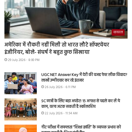
वायरल
अमेरिका में नौकरी नहीं मिली तो भारत लौटे सॉफ्टवेयर
इंजीनियर, बोले- संघर्ष ने बहुत कुछ सिखाया
29 July 2026 - 8:00 PM
UGC NET Answer Key में देरी की वजह पेपर लीक विवाद?
लाखों उम्मीदवार कर रहे इंतजार
26 July 2026 - 6:11 PM
SC छात्रों के लिए बड़ा अपडेट! 15 अगस्त से पहले कर लें ये
काम, वरना अटक सकती है स्कॉलरशिप
22 July 2026 - 11:54 AM
नीट परीक्षा में सफलता “शिक्षा क्रांति” के व्यापक प्रभाव को