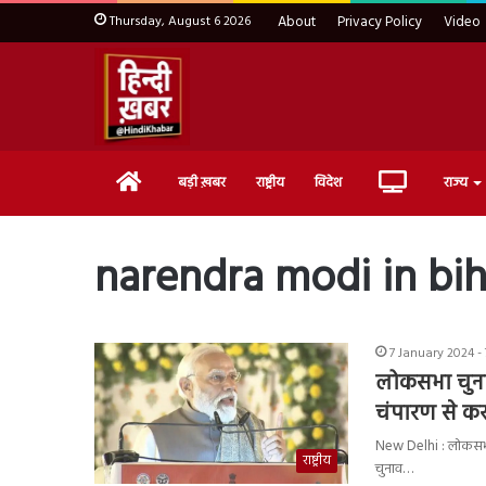
Thursday, August 6 2026
About
Privacy Policy
Video
Home
Live
बड़ी ख़बर
राष्ट्रीय
विदेश
राज्य
TV
narendra modi in bih
7 January 2024 -
लोकसभा चुनाव
चंपारण से कर
New Delhi : लोकसभा चु
राष्ट्रीय
चुनाव…