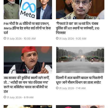
PM मोदी के AI वीडियो पर बड़ा एक्शन,
‘गैंगस्टरां ते वार’ का 191वां दिन: पंजाब
Meta इंडिया हेड समेत कई लोगों पर केस
पुलिस की 611 स्थानों पर छापेमारी, 310
दर्ज
गिरफ्तार
31 July 2026 - 10:00 AM
31 July 2026 - 9:20 AM
जब सरकार की कुर्सियां खाली रहने लगीं,
दिल्ली में आज बरसेंगे बादल या निकलेगी
तो…’ भदोही का नाम ‘संत रविदास नगर’
धूप? जानें मौसम विभाग का ताजा अपडेट
करने पर अखिलेश यादव का बीजेपी पर
31 July 2026 - 7:41 AM
तंज
31 July 2026 - 8:19 AM