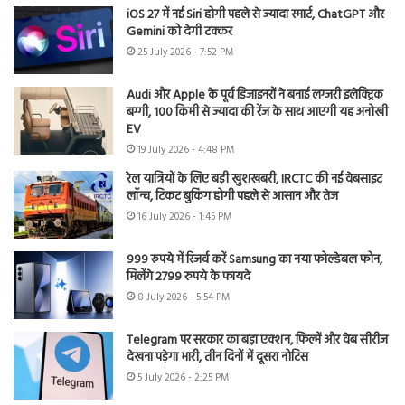
iOS 27 में नई Siri होगी पहले से ज्यादा स्मार्ट, ChatGPT और
Gemini को देगी टक्कर
25 July 2026 - 7:52 PM
Audi और Apple के पूर्व डिजाइनरों ने बनाई लग्जरी इलेक्ट्रिक
बग्गी, 100 किमी से ज्यादा की रेंज के साथ आएगी यह अनोखी
EV
19 July 2026 - 4:48 PM
रेल यात्रियों के लिए बड़ी खुशखबरी, IRCTC की नई वेबसाइट
लॉन्च, टिकट बुकिंग होगी पहले से आसान और तेज
16 July 2026 - 1:45 PM
999 रुपये में रिजर्व करें Samsung का नया फोल्डेबल फोन,
मिलेंगे 2799 रुपये के फायदे
8 July 2026 - 5:54 PM
Telegram पर सरकार का बड़ा एक्शन, फिल्में और वेब सीरीज
देखना पड़ेगा भारी, तीन दिनों में दूसरा नोटिस
5 July 2026 - 2:25 PM