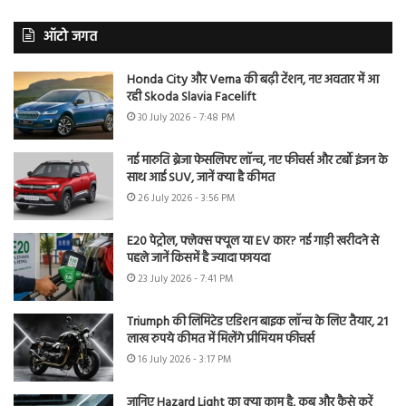
ऑटो जगत
Honda City और Verna की बढ़ी टेंशन, नए अवतार में आ
रही Skoda Slavia Facelift
30 July 2026 - 7:48 PM
नई मारुति ब्रेजा फेसलिफ्ट लॉन्च, नए फीचर्स और टर्बो इंजन के
साथ आई SUV, जानें क्या है कीमत
26 July 2026 - 3:56 PM
E20 पेट्रोल, फ्लेक्स फ्यूल या EV कार? नई गाड़ी खरीदने से
पहले जानें किसमें है ज्यादा फायदा
23 July 2026 - 7:41 PM
Triumph की लिमिटेड एडिशन बाइक लॉन्च के लिए तैयार, 21
लाख रुपये कीमत में मिलेंगे प्रीमियम फीचर्स
16 July 2026 - 3:17 PM
जानिए Hazard Light का क्या काम है, कब और कैसे करें