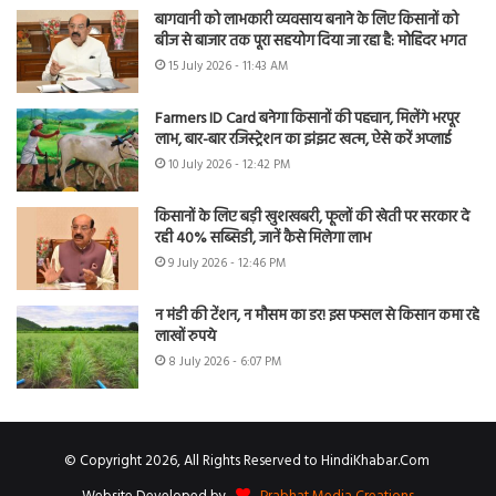
बागवानी को लाभकारी व्यवसाय बनाने के लिए किसानों को
बीज से बाजार तक पूरा सहयोग दिया जा रहा है: मोहिंदर भगत
15 July 2026 - 11:43 AM
Farmers ID Card बनेगा किसानों की पहचान, मिलेंगे भरपूर
लाभ, बार-बार रजिस्ट्रेशन का झंझट खत्म, ऐसे करें अप्लाई
10 July 2026 - 12:42 PM
किसानों के लिए बड़ी खुशखबरी, फूलों की खेती पर सरकार दे
रही 40% सब्सिडी, जानें कैसे मिलेगा लाभ
9 July 2026 - 12:46 PM
न मंडी की टेंशन, न मौसम का डर! इस फसल से किसान कमा रहे
लाखों रुपये
8 July 2026 - 6:07 PM
© Copyright 2026, All Rights Reserved to HindiKhabar.Com