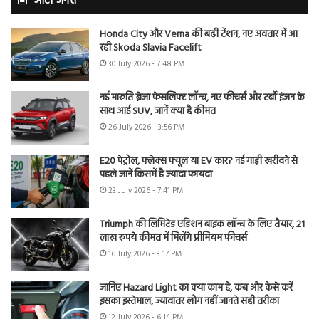
ऑटो जगत
Honda City और Verna की बढ़ी टेंशन, नए अवतार में आ
रही Skoda Slavia Facelift
30 July 2026 - 7:48 PM
नई मारुति ब्रेजा फेसलिफ्ट लॉन्च, नए फीचर्स और टर्बो इंजन के
साथ आई SUV, जानें क्या है कीमत
26 July 2026 - 3:56 PM
E20 पेट्रोल, फ्लेक्स फ्यूल या EV कार? नई गाड़ी खरीदने से
पहले जानें किसमें है ज्यादा फायदा
23 July 2026 - 7:41 PM
Triumph की लिमिटेड एडिशन बाइक लॉन्च के लिए तैयार, 21
लाख रुपये कीमत में मिलेंगे प्रीमियम फीचर्स
16 July 2026 - 3:17 PM
जानिए Hazard Light का क्या काम है, कब और कैसे करें
इसका इस्तेमाल, ज्यादातर लोग नहीं जानते सही तरीका
12 July 2026 - 6:14 PM