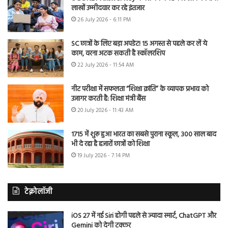
लाखों उम्मीदवार कर रहे इंतजार
26 July 2026 - 6:11 PM
SC छात्रों के लिए बड़ा अपडेट! 15 अगस्त से पहले कर लें ये
काम, वरना अटक सकती है स्कॉलरशिप
22 July 2026 - 11:54 AM
नीट परीक्षा में सफलता “शिक्षा क्रांति” के व्यापक प्रभाव को
उजागर करती है: शिक्षा मंत्री बैंस
20 July 2026 - 11:43 AM
1715 में शुरू हुआ भारत का सबसे पुराना स्कूल, 300 साल बाद
भी दे रहा है हजारों छात्रों को शिक्षा
19 July 2026 - 7:14 PM
टेक्नोलॉजी
iOS 27 में नई Siri होगी पहले से ज्यादा स्मार्ट, ChatGPT और
Gemini को देगी टक्कर