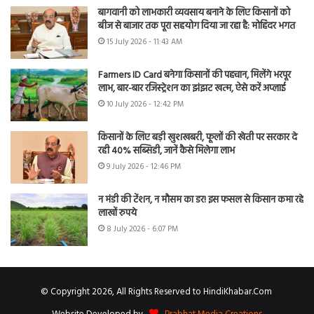
बागवानी को लाभकारी व्यवसाय बनाने के लिए किसानों को
बीज से बाजार तक पूरा सहयोग दिया जा रहा है: मोहिंदर भगत
15 July 2026 - 11:43 AM
Farmers ID Card बनेगा किसानों की पहचान, मिलेंगे भरपूर
लाभ, बार-बार रजिस्ट्रेशन का झंझट खत्म, ऐसे करें अप्लाई
10 July 2026 - 12:42 PM
किसानों के लिए बड़ी खुशखबरी, फूलों की खेती पर सरकार दे
रही 40% सब्सिडी, जानें कैसे मिलेगा लाभ
9 July 2026 - 12:46 PM
न मंडी की टेंशन, न मौसम का डर! इस फसल से किसान कमा रहे
लाखों रुपये
8 July 2026 - 6:07 PM
© Copyright 2026, All Rights Reserved to HindiKhabar.Com