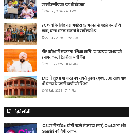
लाखों उम्मीदवार कर रहे इंतजार
26 July 2026 - 6:11 PM
SC छात्रों के लिए बड़ा अपडेट! 15 अगस्त से पहले कर लें ये
काम, वरना अटक सकती है स्कॉलरशिप
22 July 2026 - 11:54 AM
नीट परीक्षा में सफलता “शिक्षा क्रांति” के व्यापक प्रभाव को
उजागर करती है: शिक्षा मंत्री बैंस
20 July 2026 - 11:43 AM
1715 में शुरू हुआ भारत का सबसे पुराना स्कूल, 300 साल बाद
भी दे रहा है हजारों छात्रों को शिक्षा
19 July 2026 - 7:14 PM
टेक्नोलॉजी
iOS 27 में नई Siri होगी पहले से ज्यादा स्मार्ट, ChatGPT और
Gemini को देगी टक्कर