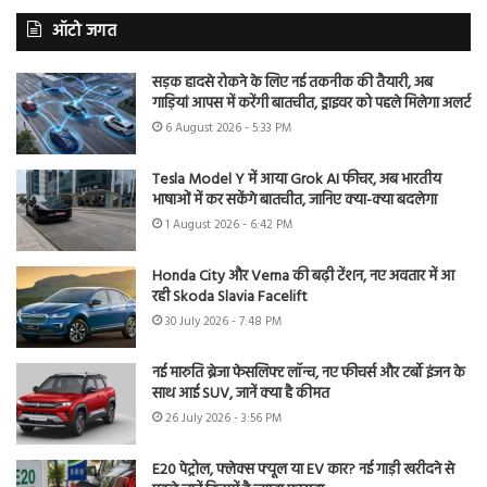
ऑटो जगत
सड़क हादसे रोकने के लिए नई तकनीक की तैयारी, अब
गाड़ियां आपस में करेंगी बातचीत, ड्राइवर को पहले मिलेगा अलर्ट
6 August 2026 - 5:33 PM
Tesla Model Y में आया Grok AI फीचर, अब भारतीय
भाषाओं में कर सकेंगे बातचीत, जानिए क्या-क्या बदलेगा
1 August 2026 - 6:42 PM
Honda City और Verna की बढ़ी टेंशन, नए अवतार में आ
रही Skoda Slavia Facelift
30 July 2026 - 7:48 PM
नई मारुति ब्रेजा फेसलिफ्ट लॉन्च, नए फीचर्स और टर्बो इंजन के
साथ आई SUV, जानें क्या है कीमत
26 July 2026 - 3:56 PM
E20 पेट्रोल, फ्लेक्स फ्यूल या EV कार? नई गाड़ी खरीदने से