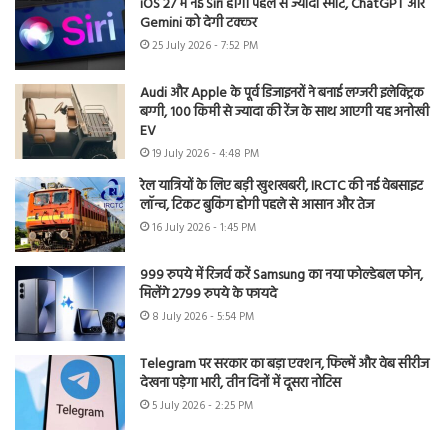
iOS 27 में नई Siri होगी पहले से ज्यादा स्मार्ट, ChatGPT और
Gemini को देगी टक्कर
25 July 2026 - 7:52 PM
Audi और Apple के पूर्व डिजाइनरों ने बनाई लग्जरी इलेक्ट्रिक
बग्गी, 100 किमी से ज्यादा की रेंज के साथ आएगी यह अनोखी
EV
19 July 2026 - 4:48 PM
रेल यात्रियों के लिए बड़ी खुशखबरी, IRCTC की नई वेबसाइट
लॉन्च, टिकट बुकिंग होगी पहले से आसान और तेज
16 July 2026 - 1:45 PM
999 रुपये में रिजर्व करें Samsung का नया फोल्डेबल फोन,
मिलेंगे 2799 रुपये के फायदे
8 July 2026 - 5:54 PM
Telegram पर सरकार का बड़ा एक्शन, फिल्में और वेब सीरीज
देखना पड़ेगा भारी, तीन दिनों में दूसरा नोटिस
5 July 2026 - 2:25 PM