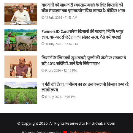
बागवानी को लाभकारी व्यवसाय बनाने के लिए किसानों को
बीज से बाजार तक पूरा सहयोग दिया जा रहा है: मोहिंदर भगत
15 July 2026 - 11:43 AM
Farmers ID Card बनेगा किसानों की पहचान, मिलेंगे भरपूर
लाभ, बार-बार रजिस्ट्रेशन का झंझट खत्म, ऐसे करें अप्लाई
10 July 2026 - 12:42 PM
किसानों के लिए बड़ी खुशखबरी, फूलों की खेती पर सरकार दे
रही 40% सब्सिडी, जानें कैसे मिलेगा लाभ
9 July 2026 - 12:46 PM
न मंडी की टेंशन, न मौसम का डर! इस फसल से किसान कमा रहे
लाखों रुपये
8 July 2026 - 6:07 PM
© Copyright 2026, All Rights Reserved to HindiKhabar.Com