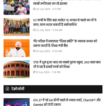
लाखों उम्मीदवार कर रहे इंतजार
26 July 2026 - 6:11 PM
SC छात्रों के लिए बड़ा अपडेट! 15 अगस्त से पहले कर लें ये
काम, वरना अटक सकती है स्कॉलरशिप
22 July 2026 - 11:54 AM
नीट परीक्षा में सफलता “शिक्षा क्रांति” के व्यापक प्रभाव को
उजागर करती है: शिक्षा मंत्री बैंस
20 July 2026 - 11:43 AM
1715 में शुरू हुआ भारत का सबसे पुराना स्कूल, 300 साल बाद
भी दे रहा है हजारों छात्रों को शिक्षा
19 July 2026 - 7:14 PM
टेक्नोलॉजी
iOS 27 में नई Siri होगी पहले से ज्यादा स्मार्ट, ChatGPT और
Gemini को देगी टक्कर