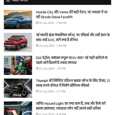
ऑटो जगत
Honda City और Verna की बढ़ी टेंशन, नए अवतार में आ
रही Skoda Slavia Facelift
30 July 2026 - 7:48 PM
नई मारुति ब्रेजा फेसलिफ्ट लॉन्च, नए फीचर्स और टर्बो इंजन के
साथ आई SUV, जानें क्या है कीमत
26 July 2026 - 3:56 PM
E20 पेट्रोल, फ्लेक्स फ्यूल या EV कार? नई गाड़ी खरीदने से
पहले जानें किसमें है ज्यादा फायदा
23 July 2026 - 7:41 PM
Triumph की लिमिटेड एडिशन बाइक लॉन्च के लिए तैयार, 21
लाख रुपये कीमत में मिलेंगे प्रीमियम फीचर्स
16 July 2026 - 3:17 PM
जानिए Hazard Light का क्या काम है, कब और कैसे करें
इसका इस्तेमाल, ज्यादातर लोग नहीं जानते सही तरीका
12 July 2026 - 6:14 PM