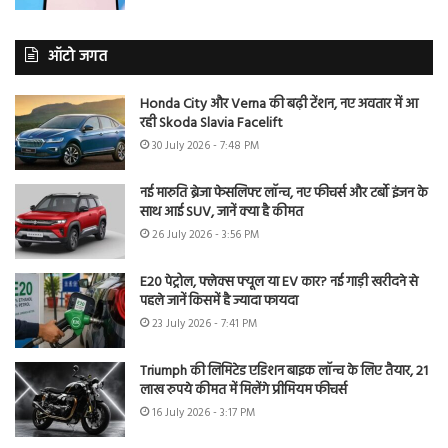
ऑटो जगत
Honda City और Verna की बढ़ी टेंशन, नए अवतार में आ
रही Skoda Slavia Facelift
30 July 2026 - 7:48 PM
नई मारुति ब्रेजा फेसलिफ्ट लॉन्च, नए फीचर्स और टर्बो इंजन के
साथ आई SUV, जानें क्या है कीमत
26 July 2026 - 3:56 PM
E20 पेट्रोल, फ्लेक्स फ्यूल या EV कार? नई गाड़ी खरीदने से
पहले जानें किसमें है ज्यादा फायदा
23 July 2026 - 7:41 PM
Triumph की लिमिटेड एडिशन बाइक लॉन्च के लिए तैयार, 21
लाख रुपये कीमत में मिलेंगे प्रीमियम फीचर्स
16 July 2026 - 3:17 PM