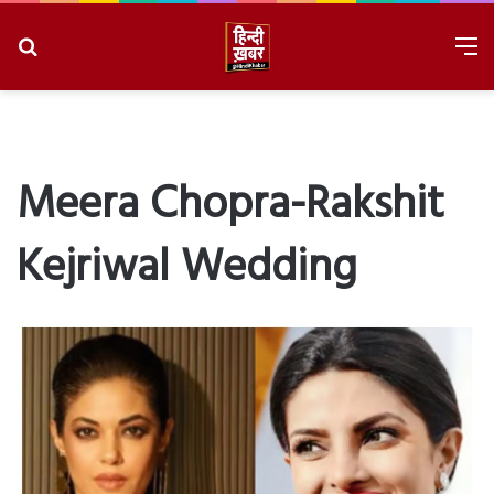
Search
M
for
8/7/2026, 2:48:01 AM
Meera Chopra-Rakshit
Kejriwal Wedding