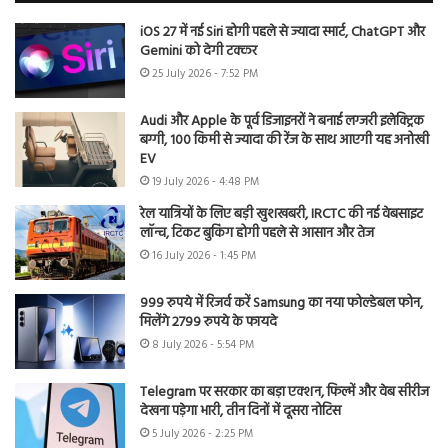
iOS 27 में नई Siri होगी पहले से ज्यादा स्मार्ट, ChatGPT और
Gemini को देगी टक्कर
25 July 2026 - 7:52 PM
Audi और Apple के पूर्व डिजाइनरों ने बनाई लग्जरी इलेक्ट्रिक
बग्गी, 100 किमी से ज्यादा की रेंज के साथ आएगी यह अनोखी
EV
19 July 2026 - 4:48 PM
रेल यात्रियों के लिए बड़ी खुशखबरी, IRCTC की नई वेबसाइट
लॉन्च, टिकट बुकिंग होगी पहले से आसान और तेज
16 July 2026 - 1:45 PM
999 रुपये में रिजर्व करें Samsung का नया फोल्डेबल फोन,
मिलेंगे 2799 रुपये के फायदे
8 July 2026 - 5:54 PM
Telegram पर सरकार का बड़ा एक्शन, फिल्में और वेब सीरीज
देखना पड़ेगा भारी, तीन दिनों में दूसरा नोटिस
5 July 2026 - 2:25 PM