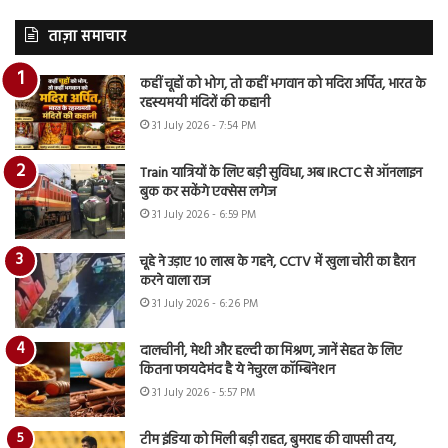
ताज़ा समाचार
कहीं चूहों को भोग, तो कहीं भगवान को मदिरा अर्पित, भारत के
रहस्यमयी मंदिरों की कहानी
31 July 2026 - 7:54 PM
Train यात्रियों के लिए बड़ी सुविधा, अब IRCTC से ऑनलाइन
बुक कर सकेंगे एक्सेस लगेज
31 July 2026 - 6:59 PM
चूहे ने उड़ाए 10 लाख के गहने, CCTV में खुला चोरी का हैरान
करने वाला राज
31 July 2026 - 6:26 PM
दालचीनी, मेथी और हल्दी का मिश्रण, जानें सेहत के लिए
कितना फायदेमंद है ये नेचुरल कॉम्बिनेशन
31 July 2026 - 5:57 PM
टीम इंडिया को मिली बड़ी राहत, बुमराह की वापसी तय,