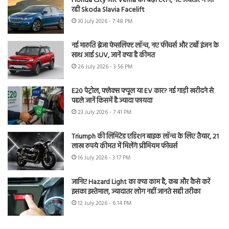
Honda City और Verna की बढ़ी टेंशन, नए अवतार में आ
रही Skoda Slavia Facelift
30 July 2026 - 7:48 PM
नई मारुति ब्रेजा फेसलिफ्ट लॉन्च, नए फीचर्स और टर्बो इंजन के
साथ आई SUV, जानें क्या है कीमत
26 July 2026 - 3:56 PM
E20 पेट्रोल, फ्लेक्स फ्यूल या EV कार? नई गाड़ी खरीदने से
पहले जानें किसमें है ज्यादा फायदा
23 July 2026 - 7:41 PM
Triumph की लिमिटेड एडिशन बाइक लॉन्च के लिए तैयार, 21
लाख रुपये कीमत में मिलेंगे प्रीमियम फीचर्स
16 July 2026 - 3:17 PM
जानिए Hazard Light का क्या काम है, कब और कैसे करें
इसका इस्तेमाल, ज्यादातर लोग नहीं जानते सही तरीका
12 July 2026 - 6:14 PM