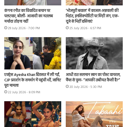
कंगना रनौत का विवादित बयान पर
‘भोजपुरी बवाल’ में काजल-अम्रपाली की
पलटवार, बोलीं- आजादी का मतलब
भिड़ंत, इनसिक्योरिटी पर छिड़ी जंग, एक-
मर्यादा तोड़ना नहीं
दूजे से भिड़ीं हसिनाएं
29 July 2026 - 7:00 PM
25 July 2026 - 6:57 PM
एक्ट्रेस Ayesha Khan हिरासत में ली गईं,
आधी रात सलमान खान का पोस्ट वायरल,
CJP प्रदर्शन के समर्थन में पहुंची थीं, जानिए
फैंस से पूछा- “आपकी तबीयत कैसी है?”
पूरा मामला
20 July 2026 - 5:30 PM
22 July 2026 - 8:09 PM