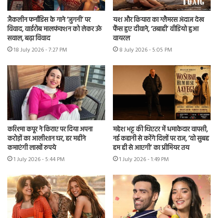
जैकलीन फर्नांडिस के गाने ‘जुगनी’ पर
यश और कियारा का ग्लैमरस अंदाज देख
विवाद, वार्डरोब मालफंक्शन को लेकर उठे
फैंस हुए दीवाने, ‘तबाही’ वीडियो हुआ
सवाल, बढ़ा विवाद
वायरल
18 July 2026 - 7:27 PM
8 July 2026 - 5:05 PM
करिश्मा कपूर ने किराए पर दिया अपना
महेश भट्ट की थिएटर में धमाकेदार वापसी,
करोड़ों का आलीशान घर, हर महीने
नई कहानी से करेंगे दिलों पर राज, ‘वो सुबह
कमाएंगी लाखों रुपये
हम ही से आएगी’ का प्रीमियर तय
1 July 2026 - 5:44 PM
1 July 2026 - 1:49 PM