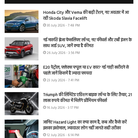
Honda City और Verna की बढ़ी टेंशन, नए अवतार में आ
रही Skoda Slavia Facelift
30 July 2026 - 7:48 PM
नई मारुति ब्रेजा फेसलिफ्ट लॉन्च, नए फीचर्स और टर्बो इंजन के
साथ आई SUV, जानें क्या है कीमत
26 July 2026 - 3:56 PM
E20 पेट्रोल, फ्लेक्स फ्यूल या EV कार? नई गाड़ी खरीदने से
पहले जानें किसमें है ज्यादा फायदा
23 July 2026 - 7:41 PM
Triumph की लिमिटेड एडिशन बाइक लॉन्च के लिए तैयार, 21
लाख रुपये कीमत में मिलेंगे प्रीमियम फीचर्स
16 July 2026 - 3:17 PM
जानिए Hazard Light का क्या काम है, कब और कैसे करें
इसका इस्तेमाल, ज्यादातर लोग नहीं जानते सही तरीका
12 July 2026 - 6:14 PM