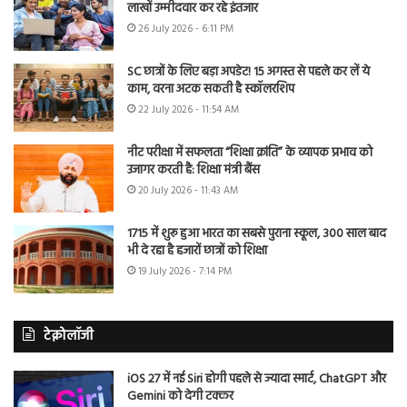
लाखों उम्मीदवार कर रहे इंतजार
26 July 2026 - 6:11 PM
SC छात्रों के लिए बड़ा अपडेट! 15 अगस्त से पहले कर लें ये
काम, वरना अटक सकती है स्कॉलरशिप
22 July 2026 - 11:54 AM
नीट परीक्षा में सफलता “शिक्षा क्रांति” के व्यापक प्रभाव को
उजागर करती है: शिक्षा मंत्री बैंस
20 July 2026 - 11:43 AM
1715 में शुरू हुआ भारत का सबसे पुराना स्कूल, 300 साल बाद
भी दे रहा है हजारों छात्रों को शिक्षा
19 July 2026 - 7:14 PM
टेक्नोलॉजी
iOS 27 में नई Siri होगी पहले से ज्यादा स्मार्ट, ChatGPT और
Gemini को देगी टक्कर