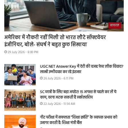
वायरल
अमेरिका में नौकरी नहीं मिली तो भारत लौटे सॉफ्टवेयर
इंजीनियर, बोले- संघर्ष ने बहुत कुछ सिखाया
29 July 2026 - 8:00 PM
UGC NET Answer Key में देरी की वजह पेपर लीक विवाद?
लाखों उम्मीदवार कर रहे इंतजार
26 July 2026 - 6:11 PM
SC छात्रों के लिए बड़ा अपडेट! 15 अगस्त से पहले कर लें ये
काम, वरना अटक सकती है स्कॉलरशिप
22 July 2026 - 11:54 AM
नीट परीक्षा में सफलता “शिक्षा क्रांति” के व्यापक प्रभाव को
उजागर करती है: शिक्षा मंत्री बैंस