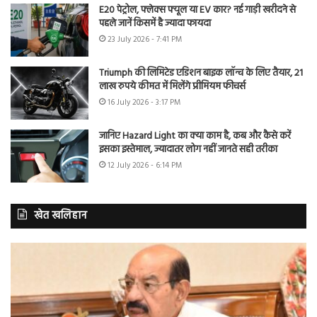
E20 पेट्रोल, फ्लेक्स फ्यूल या EV कार? नई गाड़ी खरीदने से
पहले जानें किसमें है ज्यादा फायदा
23 July 2026 - 7:41 PM
Triumph की लिमिटेड एडिशन बाइक लॉन्च के लिए तैयार, 21
लाख रुपये कीमत में मिलेंगे प्रीमियम फीचर्स
16 July 2026 - 3:17 PM
जानिए Hazard Light का क्या काम है, कब और कैसे करें
इसका इस्तेमाल, ज्यादातर लोग नहीं जानते सही तरीका
12 July 2026 - 6:14 PM
खेत खलिहान