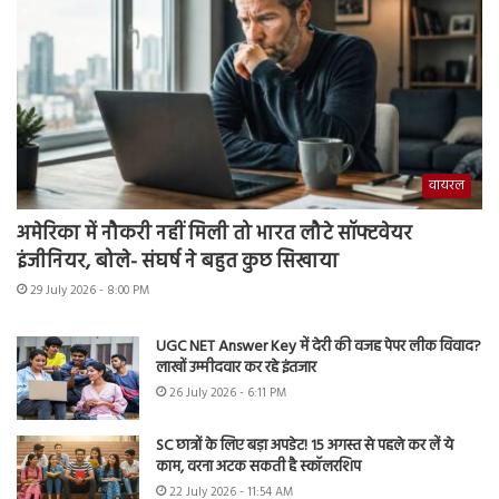
वायरल
अमेरिका में नौकरी नहीं मिली तो भारत लौटे सॉफ्टवेयर
इंजीनियर, बोले- संघर्ष ने बहुत कुछ सिखाया
29 July 2026 - 8:00 PM
UGC NET Answer Key में देरी की वजह पेपर लीक विवाद?
लाखों उम्मीदवार कर रहे इंतजार
26 July 2026 - 6:11 PM
SC छात्रों के लिए बड़ा अपडेट! 15 अगस्त से पहले कर लें ये
काम, वरना अटक सकती है स्कॉलरशिप
22 July 2026 - 11:54 AM