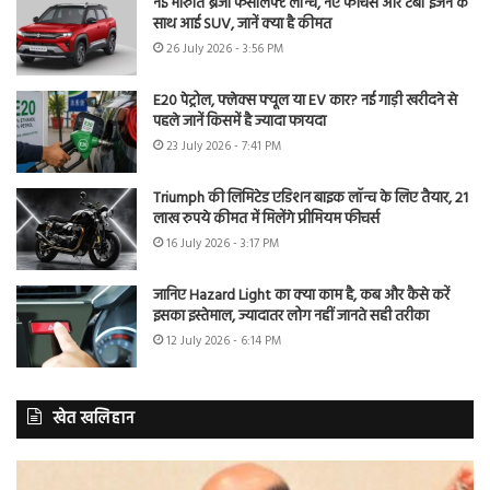
नई मारुति ब्रेजा फेसलिफ्ट लॉन्च, नए फीचर्स और टर्बो इंजन के
साथ आई SUV, जानें क्या है कीमत
26 July 2026 - 3:56 PM
E20 पेट्रोल, फ्लेक्स फ्यूल या EV कार? नई गाड़ी खरीदने से
पहले जानें किसमें है ज्यादा फायदा
23 July 2026 - 7:41 PM
Triumph की लिमिटेड एडिशन बाइक लॉन्च के लिए तैयार, 21
लाख रुपये कीमत में मिलेंगे प्रीमियम फीचर्स
16 July 2026 - 3:17 PM
जानिए Hazard Light का क्या काम है, कब और कैसे करें
इसका इस्तेमाल, ज्यादातर लोग नहीं जानते सही तरीका
12 July 2026 - 6:14 PM
खेत खलिहान