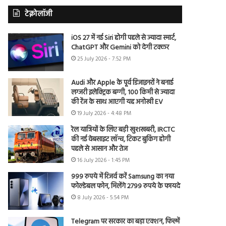
टेक्नोलॉजी
iOS 27 में नई Siri होगी पहले से ज्यादा स्मार्ट,
ChatGPT और Gemini को देगी टक्कर
25 July 2026 - 7:52 PM
Audi और Apple के पूर्व डिजाइनरों ने बनाई
लग्जरी इलेक्ट्रिक बग्गी, 100 किमी से ज्यादा
की रेंज के साथ आएगी यह अनोखी EV
19 July 2026 - 4:48 PM
रेल यात्रियों के लिए बड़ी खुशखबरी, IRCTC
की नई वेबसाइट लॉन्च, टिकट बुकिंग होगी
पहले से आसान और तेज
16 July 2026 - 1:45 PM
999 रुपये में रिजर्व करें Samsung का नया
फोल्डेबल फोन, मिलेंगे 2799 रुपये के फायदे
8 July 2026 - 5:54 PM
Telegram पर सरकार का बड़ा एक्शन, फिल्में