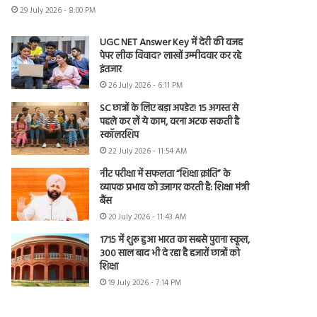
29 July 2026 - 8:00 PM
UGC NET Answer Key में देरी की वजह
पेपर लीक विवाद? लाखों उम्मीदवार कर रहे
इंतजार
26 July 2026 - 6:11 PM
SC छात्रों के लिए बड़ा अपडेट! 15 अगस्त से
पहले कर लें ये काम, वरना अटक सकती है
स्कॉलरशिप
22 July 2026 - 11:54 AM
नीट परीक्षा में सफलता “शिक्षा क्रांति” के
व्यापक प्रभाव को उजागर करती है: शिक्षा मंत्री
बैंस
20 July 2026 - 11:43 AM
1715 में शुरू हुआ भारत का सबसे पुराना स्कूल,
300 साल बाद भी दे रहा है हजारों छात्रों को
शिक्षा
19 July 2026 - 7:14 PM