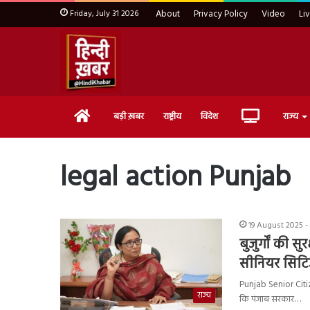
Friday, July 31 2026
About
Privacy Policy
Video
Li
Home
Live
बड़ी ख़बर
राष्ट्रीय
विदेश
राज्य
TV
legal action Punjab
19 August 2025 -
बुजुर्गों की 
सीनियर सिटि
Punjab Senior Citize
राज्य
कि पंजाब सरकार…