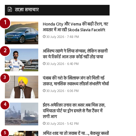
ताज़ा समाचार
Honda City और Verna की बढ़ी टेंशन, नए
अवतार में आ रही Skoda Slavia Facelift
30 July 2026 - 7:48 PM
अजिंक्य रहाणे ने लिया संन्यास, लेकिन कप्तानी
का ये रिकॉर्ड आज तक कोई नहीं तोड़ पाया
30 July 2026 - 6:40 PM
पंजाब की नशे के खिलाफ जंग को मिली नई
ताकत, मानसिक स्वास्थ्य लीडर्स संभालेंगे मोर्चा
30 July 2026 - 6:06 PM
ईरान-अमेरिका तनाव का असर अब मिस्र तक,
दमियाता पोर्ट पर ड्रोन हमले से गैस टैंकर में
लगी आग
30 July 2026 - 5:42 PM
अमित शाह या तो जवाब दें या…., बेकसूर बच्चों