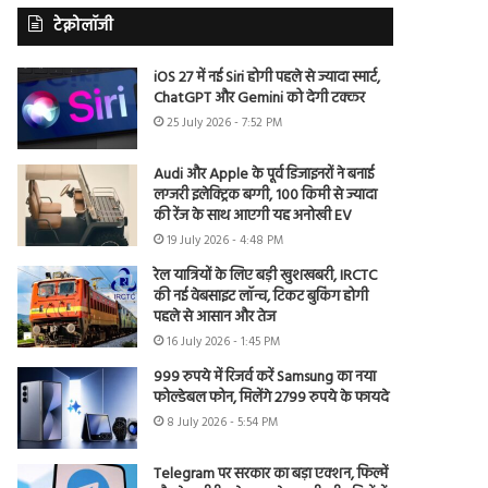
टेक्नोलॉजी
iOS 27 में नई Siri होगी पहले से ज्यादा स्मार्ट,
ChatGPT और Gemini को देगी टक्कर
25 July 2026 - 7:52 PM
Audi और Apple के पूर्व डिजाइनरों ने बनाई
लग्जरी इलेक्ट्रिक बग्गी, 100 किमी से ज्यादा
की रेंज के साथ आएगी यह अनोखी EV
19 July 2026 - 4:48 PM
रेल यात्रियों के लिए बड़ी खुशखबरी, IRCTC
की नई वेबसाइट लॉन्च, टिकट बुकिंग होगी
पहले से आसान और तेज
16 July 2026 - 1:45 PM
999 रुपये में रिजर्व करें Samsung का नया
फोल्डेबल फोन, मिलेंगे 2799 रुपये के फायदे
8 July 2026 - 5:54 PM
Telegram पर सरकार का बड़ा एक्शन, फिल्में