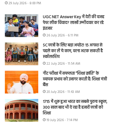
29 July 2026 - 8:00 PM
UGC NET Answer Key में देरी की वजह
पेपर लीक विवाद? लाखों उम्मीदवार कर रहे
इंतजार
26 July 2026 - 6:11 PM
SC छात्रों के लिए बड़ा अपडेट! 15 अगस्त से
पहले कर लें ये काम, वरना अटक सकती है
स्कॉलरशिप
22 July 2026 - 11:54 AM
नीट परीक्षा में सफलता “शिक्षा क्रांति” के
व्यापक प्रभाव को उजागर करती है: शिक्षा मंत्री
बैंस
20 July 2026 - 11:43 AM
1715 में शुरू हुआ भारत का सबसे पुराना स्कूल,
300 साल बाद भी दे रहा है हजारों छात्रों को
शिक्षा
19 July 2026 - 7:14 PM