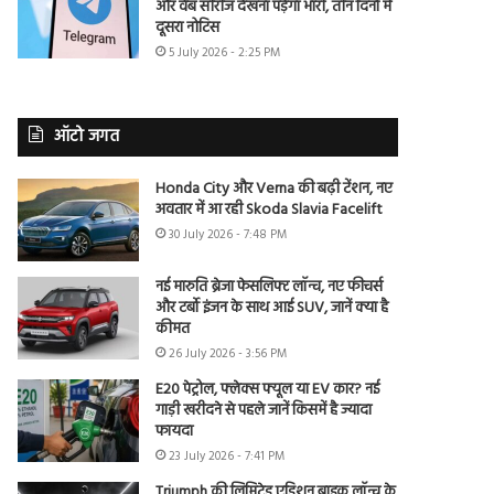
और वेब सीरीज देखना पड़ेगा भारी, तीन दिनों में
दूसरा नोटिस
5 July 2026 - 2:25 PM
ऑटो जगत
Honda City और Verna की बढ़ी टेंशन, नए
अवतार में आ रही Skoda Slavia Facelift
30 July 2026 - 7:48 PM
नई मारुति ब्रेजा फेसलिफ्ट लॉन्च, नए फीचर्स
और टर्बो इंजन के साथ आई SUV, जानें क्या है
कीमत
26 July 2026 - 3:56 PM
E20 पेट्रोल, फ्लेक्स फ्यूल या EV कार? नई
गाड़ी खरीदने से पहले जानें किसमें है ज्यादा
फायदा
23 July 2026 - 7:41 PM
Triumph की लिमिटेड एडिशन बाइक लॉन्च के