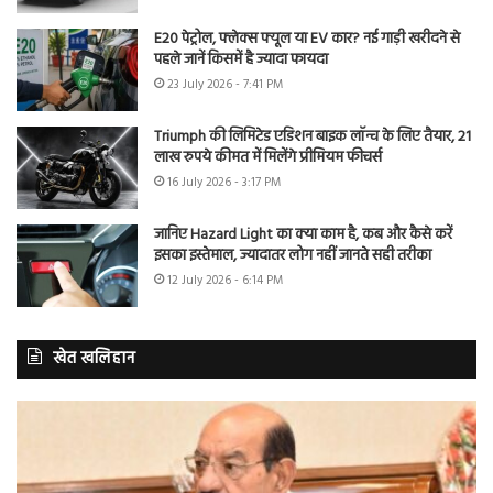
E20 पेट्रोल, फ्लेक्स फ्यूल या EV कार? नई गाड़ी खरीदने से
पहले जानें किसमें है ज्यादा फायदा
23 July 2026 - 7:41 PM
Triumph की लिमिटेड एडिशन बाइक लॉन्च के लिए तैयार, 21
लाख रुपये कीमत में मिलेंगे प्रीमियम फीचर्स
16 July 2026 - 3:17 PM
जानिए Hazard Light का क्या काम है, कब और कैसे करें
इसका इस्तेमाल, ज्यादातर लोग नहीं जानते सही तरीका
12 July 2026 - 6:14 PM
खेत खलिहान