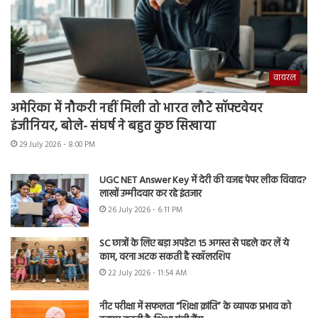
वायरल
अमेरिका में नौकरी नहीं मिली तो भारत लौटे सॉफ्टवेयर
इंजीनियर, बोले- संघर्ष ने बहुत कुछ सिखाया
29 July 2026 - 8:00 PM
UGC NET Answer Key में देरी की वजह पेपर लीक विवाद?
लाखों उम्मीदवार कर रहे इंतजार
26 July 2026 - 6:11 PM
SC छात्रों के लिए बड़ा अपडेट! 15 अगस्त से पहले कर लें ये
काम, वरना अटक सकती है स्कॉलरशिप
22 July 2026 - 11:54 AM
नीट परीक्षा में सफलता “शिक्षा क्रांति” के व्यापक प्रभाव को