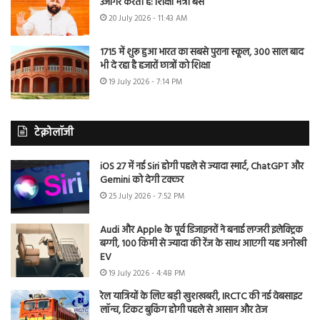
उजागर करती है: शिक्षा मंत्री बैंस
20 July 2026 - 11:43 AM
1715 में शुरू हुआ भारत का सबसे पुराना स्कूल, 300 साल बाद
भी दे रहा है हजारों छात्रों को शिक्षा
19 July 2026 - 7:14 PM
टेक्नोलॉजी
iOS 27 में नई Siri होगी पहले से ज्यादा स्मार्ट, ChatGPT और
Gemini को देगी टक्कर
25 July 2026 - 7:52 PM
Audi और Apple के पूर्व डिजाइनरों ने बनाई लग्जरी इलेक्ट्रिक
बग्गी, 100 किमी से ज्यादा की रेंज के साथ आएगी यह अनोखी
EV
19 July 2026 - 4:48 PM
रेल यात्रियों के लिए बड़ी खुशखबरी, IRCTC की नई वेबसाइट
लॉन्च, टिकट बुकिंग होगी पहले से आसान और तेज