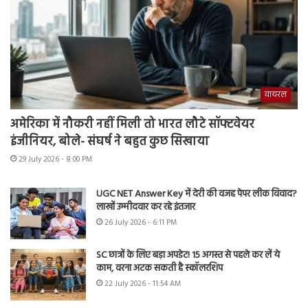
वायरल
अमेरिका में नौकरी नहीं मिली तो भारत लौटे सॉफ्टवेयर
इंजीनियर, बोले- संघर्ष ने बहुत कुछ सिखाया
29 July 2026 - 8:00 PM
UGC NET Answer Key में देरी की वजह पेपर लीक विवाद?
लाखों उम्मीदवार कर रहे इंतजार
26 July 2026 - 6:11 PM
SC छात्रों के लिए बड़ा अपडेट! 15 अगस्त से पहले कर लें ये
काम, वरना अटक सकती है स्कॉलरशिप
22 July 2026 - 11:54 AM