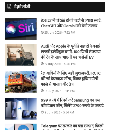
टेक्नोलॉजी
iOS 27 में नई Siri होगी पहले से ज्यादा स्मार्ट,
ChatGPT और Gemini को देगी टक्कर
25 July 2026 - 7:52 PM
Audi और Apple के पूर्व डिजाइनरों ने बनाई
लग्जरी इलेक्ट्रिक बग्गी, 100 किमी से ज्यादा
की रेंज के साथ आएगी यह अनोखी EV
19 July 2026 - 4:48 PM
रेल यात्रियों के लिए बड़ी खुशखबरी, IRCTC
की नई वेबसाइट लॉन्च, टिकट बुकिंग होगी
पहले से आसान और तेज
16 July 2026 - 1:45 PM
999 रुपये में रिजर्व करें Samsung का नया
फोल्डेबल फोन, मिलेंगे 2799 रुपये के फायदे
8 July 2026 - 5:54 PM
Telegram पर सरकार का बड़ा एक्शन, फिल्में