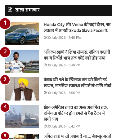
ताज़ा समाचार
Honda City और Verna की बढ़ी टेंशन, नए
अवतार में आ रही Skoda Slavia Facelift
30 July 2026 - 7:48 PM
अजिंक्य रहाणे ने लिया संन्यास, लेकिन कप्तानी
का ये रिकॉर्ड आज तक कोई नहीं तोड़ पाया
30 July 2026 - 6:40 PM
पंजाब की नशे के खिलाफ जंग को मिली नई
ताकत, मानसिक स्वास्थ्य लीडर्स संभालेंगे मोर्चा
30 July 2026 - 6:06 PM
ईरान-अमेरिका तनाव का असर अब मिस्र तक,
दमियाता पोर्ट पर ड्रोन हमले से गैस टैंकर में
लगी आग
30 July 2026 - 5:42 PM
अमित शाह या तो जवाब दें या…., बेकसूर बच्चों