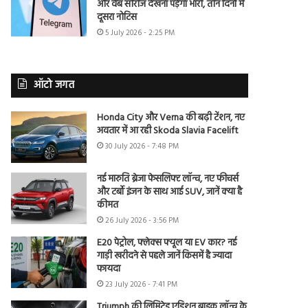
और वेब सीरीज देखना पड़ेगा भारी, तीन दिनों में
दूसरा नोटिस
5 July 2026 - 2:25 PM
ऑटो जगत
Honda City और Verna की बढ़ी टेंशन, नए
अवतार में आ रही Skoda Slavia Facelift
30 July 2026 - 7:48 PM
नई मारुति ब्रेजा फेसलिफ्ट लॉन्च, नए फीचर्स
और टर्बो इंजन के साथ आई SUV, जानें क्या है
कीमत
26 July 2026 - 3:56 PM
E20 पेट्रोल, फ्लेक्स फ्यूल या EV कार? नई
गाड़ी खरीदने से पहले जानें किसमें है ज्यादा
फायदा
23 July 2026 - 7:41 PM
Triumph की लिमिटेड एडिशन बाइक लॉन्च के