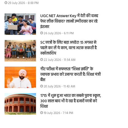
29 July 2026 - 8:00 PM
UGC NET Answer Key में देरी की वजह
पेपर लीक विवाद? लाखों उम्मीदवार कर रहे
इंतजार
26 July 2026 - 6:11 PM
SC छात्रों के लिए बड़ा अपडेट! 15 अगस्त से
पहले कर लें ये काम, वरना अटक सकती है
स्कॉलरशिप
22 July 2026 - 11:54 AM
नीट परीक्षा में सफलता “शिक्षा क्रांति” के
व्यापक प्रभाव को उजागर करती है: शिक्षा मंत्री
बैंस
20 July 2026 - 11:43 AM
1715 में शुरू हुआ भारत का सबसे पुराना स्कूल,
300 साल बाद भी दे रहा है हजारों छात्रों को
शिक्षा
19 July 2026 - 7:14 PM