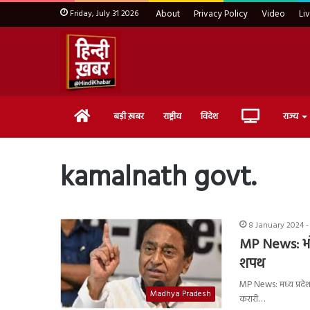
Friday, July 31 2026
About
Privacy Policy
Video
Li
Home
Live
बड़ी ख़बर
राष्ट्रीय
विदेश
राज्य
TV
kamalnath govt.
8 January 2024 -
MP News: भो
शपथ
MP News: मध्य प्रदेश 
Madhya Pradesh
करारी…