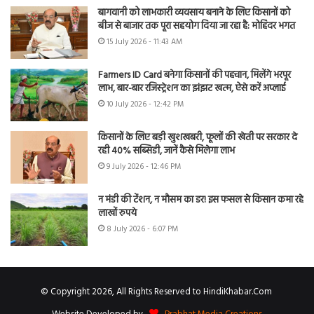
बागवानी को लाभकारी व्यवसाय बनाने के लिए किसानों को
बीज से बाजार तक पूरा सहयोग दिया जा रहा है: मोहिंदर भगत
15 July 2026 - 11:43 AM
Farmers ID Card बनेगा किसानों की पहचान, मिलेंगे भरपूर
लाभ, बार-बार रजिस्ट्रेशन का झंझट खत्म, ऐसे करें अप्लाई
10 July 2026 - 12:42 PM
किसानों के लिए बड़ी खुशखबरी, फूलों की खेती पर सरकार दे
रही 40% सब्सिडी, जानें कैसे मिलेगा लाभ
9 July 2026 - 12:46 PM
न मंडी की टेंशन, न मौसम का डर! इस फसल से किसान कमा रहे
लाखों रुपये
8 July 2026 - 6:07 PM
© Copyright 2026, All Rights Reserved to HindiKhabar.Com