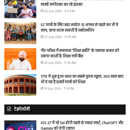
लाखों उम्मीदवार कर रहे इंतजार
26 July 2026 - 6:11 PM
SC छात्रों के लिए बड़ा अपडेट! 15 अगस्त से पहले कर लें ये
काम, वरना अटक सकती है स्कॉलरशिप
22 July 2026 - 11:54 AM
नीट परीक्षा में सफलता “शिक्षा क्रांति” के व्यापक प्रभाव को
उजागर करती है: शिक्षा मंत्री बैंस
20 July 2026 - 11:43 AM
1715 में शुरू हुआ भारत का सबसे पुराना स्कूल, 300 साल बाद
भी दे रहा है हजारों छात्रों को शिक्षा
19 July 2026 - 7:14 PM
टेक्नोलॉजी
iOS 27 में नई Siri होगी पहले से ज्यादा स्मार्ट, ChatGPT और
Gemini को देगी टक्कर