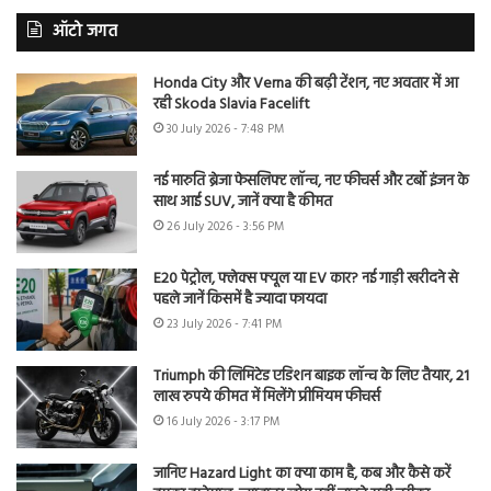
ऑटो जगत
Honda City और Verna की बढ़ी टेंशन, नए अवतार में आ
रही Skoda Slavia Facelift
30 July 2026 - 7:48 PM
नई मारुति ब्रेजा फेसलिफ्ट लॉन्च, नए फीचर्स और टर्बो इंजन के
साथ आई SUV, जानें क्या है कीमत
26 July 2026 - 3:56 PM
E20 पेट्रोल, फ्लेक्स फ्यूल या EV कार? नई गाड़ी खरीदने से
पहले जानें किसमें है ज्यादा फायदा
23 July 2026 - 7:41 PM
Triumph की लिमिटेड एडिशन बाइक लॉन्च के लिए तैयार, 21
लाख रुपये कीमत में मिलेंगे प्रीमियम फीचर्स
16 July 2026 - 3:17 PM
जानिए Hazard Light का क्या काम है, कब और कैसे करें