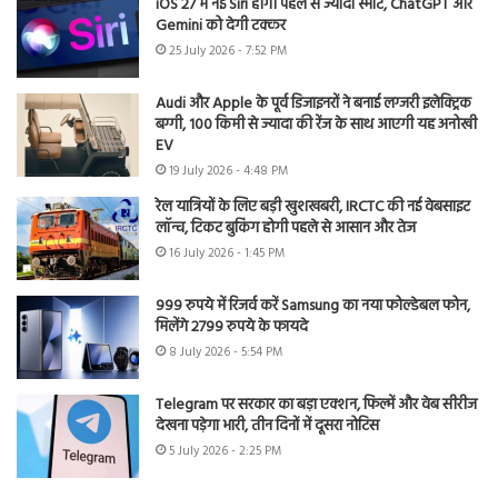
iOS 27 में नई Siri होगी पहले से ज्यादा स्मार्ट, ChatGPT और
Gemini को देगी टक्कर
25 July 2026 - 7:52 PM
Audi और Apple के पूर्व डिजाइनरों ने बनाई लग्जरी इलेक्ट्रिक
बग्गी, 100 किमी से ज्यादा की रेंज के साथ आएगी यह अनोखी
EV
19 July 2026 - 4:48 PM
रेल यात्रियों के लिए बड़ी खुशखबरी, IRCTC की नई वेबसाइट
लॉन्च, टिकट बुकिंग होगी पहले से आसान और तेज
16 July 2026 - 1:45 PM
999 रुपये में रिजर्व करें Samsung का नया फोल्डेबल फोन,
मिलेंगे 2799 रुपये के फायदे
8 July 2026 - 5:54 PM
Telegram पर सरकार का बड़ा एक्शन, फिल्में और वेब सीरीज
देखना पड़ेगा भारी, तीन दिनों में दूसरा नोटिस
5 July 2026 - 2:25 PM