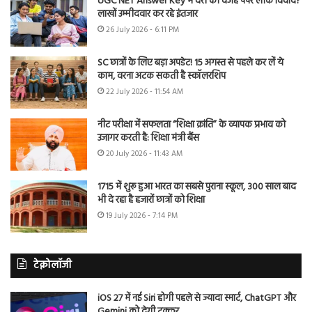
UGC NET Answer Key में देरी की वजह पेपर लीक विवाद?
लाखों उम्मीदवार कर रहे इंतजार
26 July 2026 - 6:11 PM
SC छात्रों के लिए बड़ा अपडेट! 15 अगस्त से पहले कर लें ये
काम, वरना अटक सकती है स्कॉलरशिप
22 July 2026 - 11:54 AM
नीट परीक्षा में सफलता “शिक्षा क्रांति” के व्यापक प्रभाव को
उजागर करती है: शिक्षा मंत्री बैंस
20 July 2026 - 11:43 AM
1715 में शुरू हुआ भारत का सबसे पुराना स्कूल, 300 साल बाद
भी दे रहा है हजारों छात्रों को शिक्षा
19 July 2026 - 7:14 PM
टेक्नोलॉजी
iOS 27 में नई Siri होगी पहले से ज्यादा स्मार्ट, ChatGPT और
Gemini को देगी टक्कर