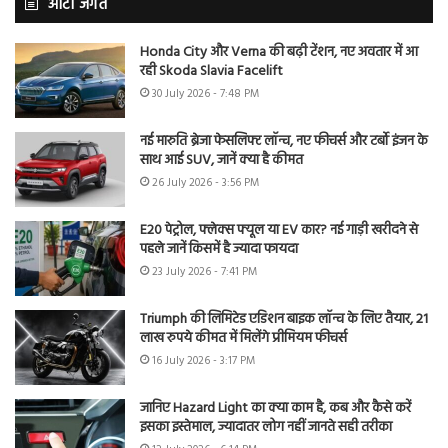
ऑटो जगत
Honda City और Verna की बढ़ी टेंशन, नए अवतार में आ
रही Skoda Slavia Facelift
30 July 2026 - 7:48 PM
नई मारुति ब्रेजा फेसलिफ्ट लॉन्च, नए फीचर्स और टर्बो इंजन के
साथ आई SUV, जानें क्या है कीमत
26 July 2026 - 3:56 PM
E20 पेट्रोल, फ्लेक्स फ्यूल या EV कार? नई गाड़ी खरीदने से
पहले जानें किसमें है ज्यादा फायदा
23 July 2026 - 7:41 PM
Triumph की लिमिटेड एडिशन बाइक लॉन्च के लिए तैयार, 21
लाख रुपये कीमत में मिलेंगे प्रीमियम फीचर्स
16 July 2026 - 3:17 PM
जानिए Hazard Light का क्या काम है, कब और कैसे करें
इसका इस्तेमाल, ज्यादातर लोग नहीं जानते सही तरीका