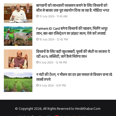
बागवानी को लाभकारी व्यवसाय बनाने के लिए किसानों को
बीज से बाजार तक पूरा सहयोग दिया जा रहा है: मोहिंदर भगत
15 July 2026 - 11:43 AM
Farmers ID Card बनेगा किसानों की पहचान, मिलेंगे भरपूर
लाभ, बार-बार रजिस्ट्रेशन का झंझट खत्म, ऐसे करें अप्लाई
10 July 2026 - 12:42 PM
किसानों के लिए बड़ी खुशखबरी, फूलों की खेती पर सरकार दे
रही 40% सब्सिडी, जानें कैसे मिलेगा लाभ
9 July 2026 - 12:46 PM
न मंडी की टेंशन, न मौसम का डर! इस फसल से किसान कमा रहे
लाखों रुपये
8 July 2026 - 6:07 PM
© Copyright 2026, All Rights Reserved to HindiKhabar.Com