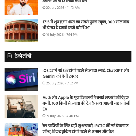
उजागर करती है: शिक्षा मंत्री बैंस
20 July 2026 - 11:43 AM
1715 में शुरू हुआ भारत का सबसे पुराना स्कूल, 300 साल बाद
भी दे रहा है हजारों छात्रों को शिक्षा
19 July 2026 - 7:14 PM
टेक्नोलॉजी
iOS 27 में नई Siri होगी पहले से ज्यादा स्मार्ट, ChatGPT और
Gemini को देगी टक्कर
25 July 2026 - 7:52 PM
Audi और Apple के पूर्व डिजाइनरों ने बनाई लग्जरी इलेक्ट्रिक
बग्गी, 100 किमी से ज्यादा की रेंज के साथ आएगी यह अनोखी
EV
19 July 2026 - 4:48 PM
रेल यात्रियों के लिए बड़ी खुशखबरी, IRCTC की नई वेबसाइट
लॉन्च, टिकट बुकिंग होगी पहले से आसान और तेज