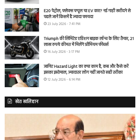
E20 पेट्रोल, फ्लेक्स फ्यूल या EV कार? नई गाड़ी खरीदने से
पहले जानें किसमें है ज्यादा फायदा
23 July 2026 - 7:41 PM
Triumph की लिमिटेड एडिशन बाइक लॉन्च के लिए तैयार, 21
लाख रुपये कीमत में मिलेंगे प्रीमियम फीचर्स
16 July 2026 - 3:17 PM
जानिए Hazard Light का क्या काम है, कब और कैसे करें
इसका इस्तेमाल, ज्यादातर लोग नहीं जानते सही तरीका
12 July 2026 - 6:14 PM
खेत खलिहान