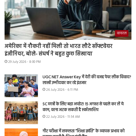
वायरल
अमेरिका में नौकरी नहीं मिली तो भारत लौटे सॉफ्टवेयर
इंजीनियर, बोले- संघर्ष ने बहुत कुछ सिखाया
29 July 2026 - 8:00 PM
UGC NET Answer Key में देरी की वजह पेपर लीक विवाद?
लाखों उम्मीदवार कर रहे इंतजार
26 July 2026 - 6:11 PM
SC छात्रों के लिए बड़ा अपडेट! 15 अगस्त से पहले कर लें ये
काम, वरना अटक सकती है स्कॉलरशिप
22 July 2026 - 11:54 AM
नीट परीक्षा में सफलता “शिक्षा क्रांति” के व्यापक प्रभाव को