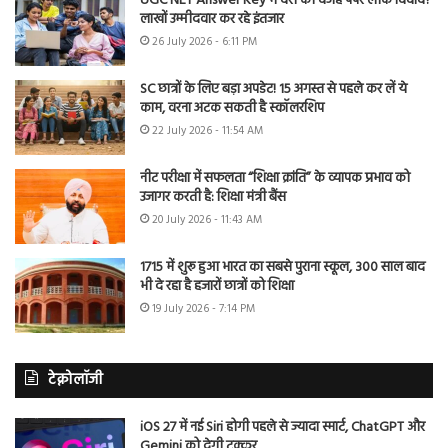
UGC NET Answer Key में देरी की वजह पेपर लीक विवाद?
लाखों उम्मीदवार कर रहे इंतजार
26 July 2026 - 6:11 PM
SC छात्रों के लिए बड़ा अपडेट! 15 अगस्त से पहले कर लें ये
काम, वरना अटक सकती है स्कॉलरशिप
22 July 2026 - 11:54 AM
नीट परीक्षा में सफलता “शिक्षा क्रांति” के व्यापक प्रभाव को
उजागर करती है: शिक्षा मंत्री बैंस
20 July 2026 - 11:43 AM
1715 में शुरू हुआ भारत का सबसे पुराना स्कूल, 300 साल बाद
भी दे रहा है हजारों छात्रों को शिक्षा
19 July 2026 - 7:14 PM
टेक्नोलॉजी
iOS 27 में नई Siri होगी पहले से ज्यादा स्मार्ट, ChatGPT और
Gemini को देगी टक्कर