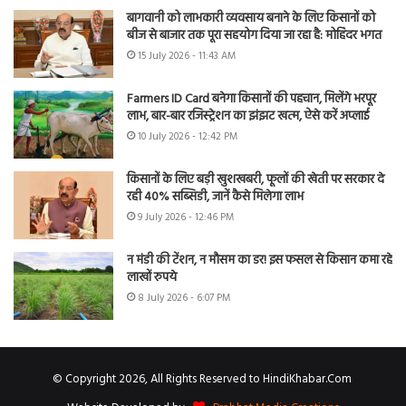
बागवानी को लाभकारी व्यवसाय बनाने के लिए किसानों को
बीज से बाजार तक पूरा सहयोग दिया जा रहा है: मोहिंदर भगत
15 July 2026 - 11:43 AM
Farmers ID Card बनेगा किसानों की पहचान, मिलेंगे भरपूर
लाभ, बार-बार रजिस्ट्रेशन का झंझट खत्म, ऐसे करें अप्लाई
10 July 2026 - 12:42 PM
किसानों के लिए बड़ी खुशखबरी, फूलों की खेती पर सरकार दे
रही 40% सब्सिडी, जानें कैसे मिलेगा लाभ
9 July 2026 - 12:46 PM
न मंडी की टेंशन, न मौसम का डर! इस फसल से किसान कमा रहे
लाखों रुपये
8 July 2026 - 6:07 PM
© Copyright 2026, All Rights Reserved to HindiKhabar.Com