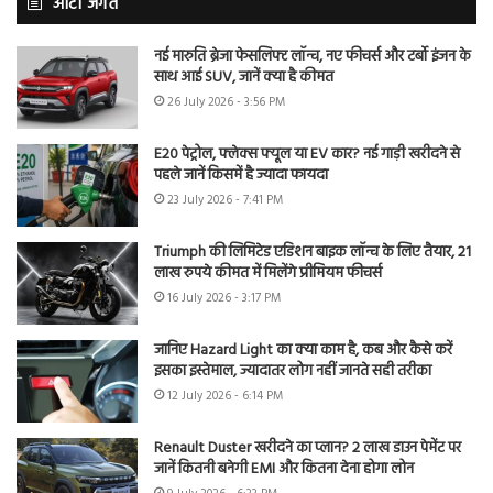
ऑटो जगत
नई मारुति ब्रेजा फेसलिफ्ट लॉन्च, नए फीचर्स और टर्बो इंजन के
साथ आई SUV, जानें क्या है कीमत
26 July 2026 - 3:56 PM
E20 पेट्रोल, फ्लेक्स फ्यूल या EV कार? नई गाड़ी खरीदने से
पहले जानें किसमें है ज्यादा फायदा
23 July 2026 - 7:41 PM
Triumph की लिमिटेड एडिशन बाइक लॉन्च के लिए तैयार, 21
लाख रुपये कीमत में मिलेंगे प्रीमियम फीचर्स
16 July 2026 - 3:17 PM
जानिए Hazard Light का क्या काम है, कब और कैसे करें
इसका इस्तेमाल, ज्यादातर लोग नहीं जानते सही तरीका
12 July 2026 - 6:14 PM
Renault Duster खरीदने का प्लान? 2 लाख डाउन पेमेंट पर
जानें कितनी बनेगी EMI और कितना देना होगा लोन