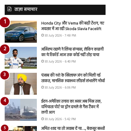
ताज़ा समाचार
Honda City और Verna की बढ़ी टेंशन, नए
अवतार में आ रही Skoda Slavia Facelift
30 July 2026 - 7:48 PM
अजिंक्य रहाणे ने लिया संन्यास, लेकिन कप्तानी
का ये रिकॉर्ड आज तक कोई नहीं तोड़ पाया
30 July 2026 - 6:40 PM
पंजाब की नशे के खिलाफ जंग को मिली नई
ताकत, मानसिक स्वास्थ्य लीडर्स संभालेंगे मोर्चा
30 July 2026 - 6:06 PM
ईरान-अमेरिका तनाव का असर अब मिस्र तक,
दमियाता पोर्ट पर ड्रोन हमले से गैस टैंकर में
लगी आग
30 July 2026 - 5:42 PM
अमित शाह या तो जवाब दें या…., बेकसूर बच्चों