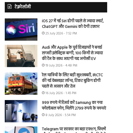
टेक्नोलॉजी
iOS 27 में नई Siri होगी पहले से ज्यादा स्मार्ट,
ChatGPT और Gemini को देगी टक्कर
25 July 2026 - 7:52 PM
Audi और Apple के पूर्व डिजाइनरों ने बनाई
लग्जरी इलेक्ट्रिक बग्गी, 100 किमी से ज्यादा
की रेंज के साथ आएगी यह अनोखी EV
19 July 2026 - 4:48 PM
रेल यात्रियों के लिए बड़ी खुशखबरी, IRCTC
की नई वेबसाइट लॉन्च, टिकट बुकिंग होगी
पहले से आसान और तेज
16 July 2026 - 1:45 PM
999 रुपये में रिजर्व करें Samsung का नया
फोल्डेबल फोन, मिलेंगे 2799 रुपये के फायदे
8 July 2026 - 5:54 PM
Telegram पर सरकार का बड़ा एक्शन, फिल्में