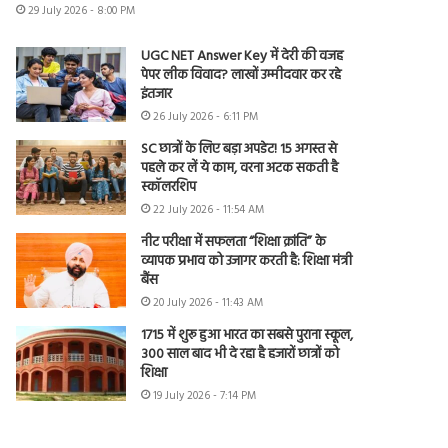
29 July 2026 - 8:00 PM
UGC NET Answer Key में देरी की वजह
पेपर लीक विवाद? लाखों उम्मीदवार कर रहे
इंतजार
26 July 2026 - 6:11 PM
SC छात्रों के लिए बड़ा अपडेट! 15 अगस्त से
पहले कर लें ये काम, वरना अटक सकती है
स्कॉलरशिप
22 July 2026 - 11:54 AM
नीट परीक्षा में सफलता “शिक्षा क्रांति” के
व्यापक प्रभाव को उजागर करती है: शिक्षा मंत्री
बैंस
20 July 2026 - 11:43 AM
1715 में शुरू हुआ भारत का सबसे पुराना स्कूल,
300 साल बाद भी दे रहा है हजारों छात्रों को
शिक्षा
19 July 2026 - 7:14 PM