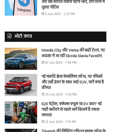
और वेब सीरीज देखना पड़ेगा भारी, तीन दिनों में
दूसरा नोटिस
5 July 2026 - 2:25 PM
ऑटो जगत
Honda City और Verna की बढ़ी टेंशन, नए
अवतार में आ रही Skoda Slavia Facelift
30 July 2026 - 7:48 PM
नई मारुति ब्रेजा फेसलिफ्ट लॉन्च, नए फीचर्स
और टर्बो इंजन के साथ आई SUV, जानें क्या है
कीमत
26 July 2026 - 3:56 PM
E20 पेट्रोल, फ्लेक्स फ्यूल या EV कार? नई
गाड़ी खरीदने से पहले जानें किसमें है ज्यादा
फायदा
23 July 2026 - 7:41 PM
Triumph की लिमिटेड एडिशन बाइक लॉन्च के