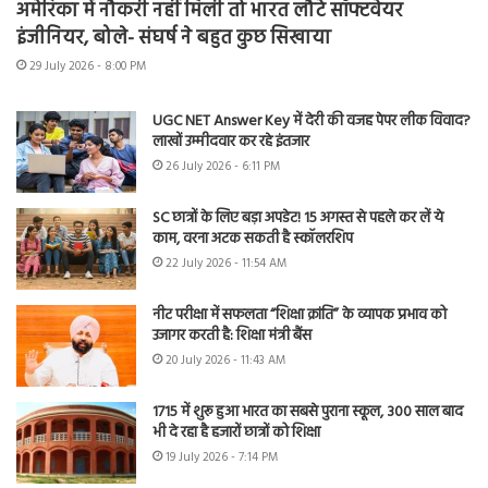
अमेरिका में नौकरी नहीं मिली तो भारत लौटे सॉफ्टवेयर
इंजीनियर, बोले- संघर्ष ने बहुत कुछ सिखाया
29 July 2026 - 8:00 PM
UGC NET Answer Key में देरी की वजह पेपर लीक विवाद?
लाखों उम्मीदवार कर रहे इंतजार
26 July 2026 - 6:11 PM
SC छात्रों के लिए बड़ा अपडेट! 15 अगस्त से पहले कर लें ये
काम, वरना अटक सकती है स्कॉलरशिप
22 July 2026 - 11:54 AM
नीट परीक्षा में सफलता “शिक्षा क्रांति” के व्यापक प्रभाव को
उजागर करती है: शिक्षा मंत्री बैंस
20 July 2026 - 11:43 AM
1715 में शुरू हुआ भारत का सबसे पुराना स्कूल, 300 साल बाद
भी दे रहा है हजारों छात्रों को शिक्षा
19 July 2026 - 7:14 PM