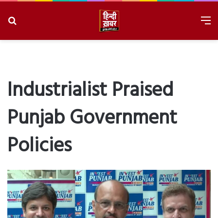
Search
M
for
8/7/2026, 8:16:42 PM
Industrialist Praised
Punjab Government
Policies